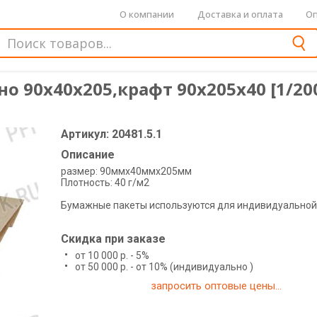
О компании
Доставка и оплата
Оп
но 90х40х205,крафт 90х205х40 [1/20
Артикул: 20481.5.1
Описание
размер: 90ммх40ммх205мм
Плотность: 40 г/м2
Бумажные пакеты используются для индивидуальной 
Скидка при заказе
от 10 000 р. - 5%
от 50 000 р. - от 10% (индивидуально )
запросить оптовые цены...