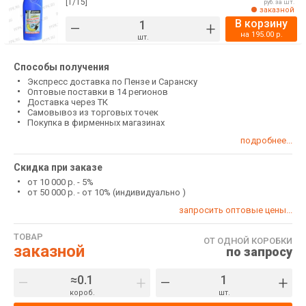
[1/15]
руб. за шт.
заказной
В корзину
–
+
на
195.00
р.
шт.
Способы получения
Экспресс доставка по Пензе и Саранску
Оптовые поставки в 14 регионов
Доставка через ТК
Самовывоз из торговых точек
Покупка в фирменных магазинах
подробнее...
Скидка при заказе
от 10 000 р. - 5%
от 50 000 р. - от 10% (индивидуально )
запросить оптовые цены...
ТОВАР
ОТ ОДНОЙ КОРОБКИ
заказной
по запросу
–
+
–
+
короб.
шт.