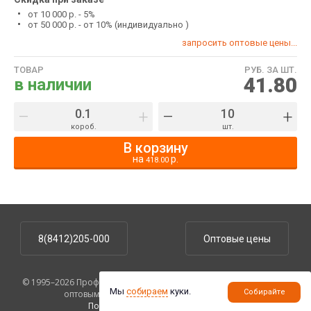
от 10 000 р. - 5%
от 50 000 р. - от 10% (индивидуально )
запросить оптовые цены...
ТОВАР
РУБ. ЗА ШТ.
41.80
в наличии
–
+
–
+
короб.
шт.
В корзину
на
р.
418.00
8(8412)205-000
Оптовые цены
© 1995–2026 ПрофУпаковка. На сайте указаны розничные цены,
Мы
собираем
куки.
Собирайте
оптовым клиентам предоставляются скидки.
Политика конфиденциальности
.