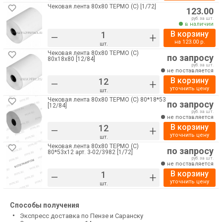
Чековая лента 80х80 ТЕРМО (С) [1/72]
123.00
руб. за шт.
в наличии
В корзину
–
+
на
123.00
р.
шт.
Чековая лента 80х80 ТЕРМО (С)
по запросу
80х18х80 [12/84]
руб. за шт.
не поставляется
В корзину
–
+
уточнить цену
шт.
Чековая лента 80х80 ТЕРМО (С) 80*18*53
по запросу
[12/84]
руб. за шт.
не поставляется
В корзину
–
+
уточнить цену
шт.
Чековая лента 80х80 ТЕРМО (С)
по запросу
80*53х12 арт. 3-02/3982 [1/72]
руб. за шт.
не поставляется
В корзину
–
+
уточнить цену
шт.
Способы получения
Экспресс доставка по Пензе и Саранску