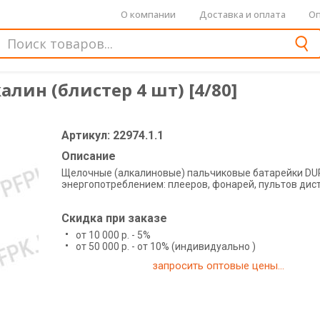
О компании
Доставка и оплата
Оп
алин (блистер 4 шт) [4/80]
Артикул: 22974.1.1
Описание
Щелочные (алкалиновые) пальчиковые батарейки DUR
энергопотреблением: плееров, фонарей, пультов дис
Скидка при заказе
от 10 000 р. - 5%
от 50 000 р. - от 10% (индивидуально )
запросить оптовые цены...