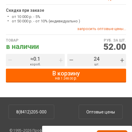
Скидка при заказе
от 10 000 р. - 5%
от 50 000 р. - от 10% (индивидуально )
запросить оптовые цены...
ТОВАР
РУБ. ЗА ШТ.
52.00
в наличии
–
+
–
+
короб.
шт.
В корзину
на
р.
1 248.00
8(8412)205-000
Оптовые цены
© 1995–2026 ПрофУпаковка. На сайте указаны розничные цены,