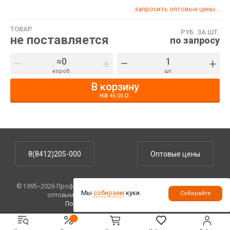
запросить оптовые цены...
ТОВАР
РУБ. ЗА ШТ.
не поставляется
по запросу
–
+
–
+
короб.
шт.
В корзину
на
р.
46.00
8(8412)205-000
Оптовые цены
© 1995–2026 ПрофУпаковка. На сайте указаны розничные цены,
Мы
собираем
куки.
Собирайте
оптовым клиентам предоставляются скидки.
Политика конфиденциальности
.
!