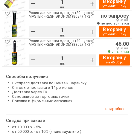
В корзину
–
+
уточнить цену
шт.
Ролик для чистки одежды (20 листов)
по запросу
MASTER FRESH ЭКОНОМ (8084) [1/24]
руб. за шт.
не поставляется
В корзину
–
+
уточнить цену
шт.
Ролик для чистки одежды (20 листов)
46.00
MASTER FRESH ЭКОНОМ (8352) [1/24]
руб. за шт.
в наличии
В корзину
–
+
на
46.00
р.
шт.
Способы получения
Экспресс доставка по Пензе и Саранску
Оптовые поставки в 14 регионов
Доставка через ТК
Самовывоз из торговых точек
Покупка в фирменных магазинах
подробнее...
Скидка при заказе
от 10 000 р. - 5%
от 50 000 р. - от 10% (индивидуально )