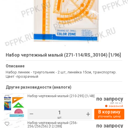
Набор чертежный малый (271-114/RS_30104) [1/96]
Описание
Набор линеек - треугольник - 2 шт, линейка 15см, транспортир.
Цвет -прозрачный
Другие разновидности (аналоги)
Набор чертежный малый (210-295) [1/48]
по запросу
руб. за шт.
заказной
В корзину
–
+
уточнить цену
шт.
Набор чертежный малый (256-
по запросу
256/256256) [12/288]