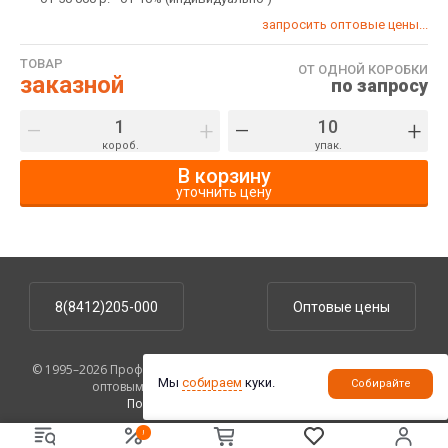
запросить оптовые цены...
ТОВАР
ОТ ОДНОЙ КОРОБКИ
заказной
по запросу
–
+
–
+
короб.
упак.
В корзину
уточнить цену
8(8412)205-000
Оптовые цены
© 1995–2026 ПрофУпаковка. На сайте указаны розничные цены,
Мы
собираем
куки.
Собирайте
оптовым клиентам предоставляются скидки.
Политика конфиденциальности
.
!