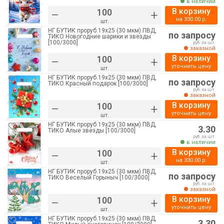
в наличии
В корзину
–
+
на
330.00
р.
шт.
НГ БУТИК проруб.19х25 (30 мкм) ПВД,
по запросу
ТИКО Новогодние шарики и звезды
[100/3000]
руб. за шт.
заказной
В корзину
–
+
уточнить цену
шт.
НГ БУТИК проруб.19х25 (30 мкм) ПВД,
по запросу
ТИКО Красный подарок [100/3000]
руб. за шт.
заказной
В корзину
–
+
уточнить цену
шт.
НГ БУТИК проруб.19х25 (30 мкм) ПВД,
3.30
ТИКО Алые звезды [100/3000]
руб. за шт.
в наличии
В корзину
–
+
на
330.00
р.
шт.
НГ БУТИК проруб.19х25 (30 мкм) ПВД,
по запросу
ТИКО Веселый Горыныч [100/3000]
руб. за шт.
заказной
В корзину
–
+
уточнить цену
шт.
НГ БУТИК проруб.19х25 (30 мкм) ПВД,
3.30