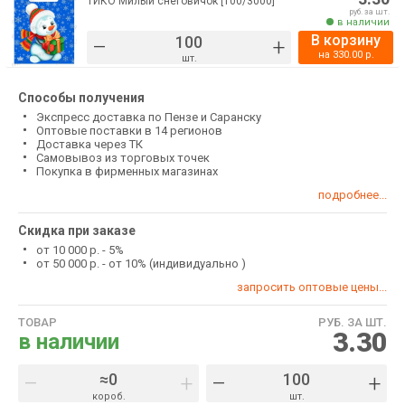
ТИКО Милый снеговичок [100/3000]
руб. за шт.
в наличии
В корзину
–
+
на
330.00
р.
шт.
Способы получения
Экспресс доставка по Пензе и Саранску
Оптовые поставки в 14 регионов
Доставка через ТК
Самовывоз из торговых точек
Покупка в фирменных магазинах
подробнее...
Скидка при заказе
от 10 000 р. - 5%
от 50 000 р. - от 10% (индивидуально )
запросить оптовые цены...
ТОВАР
РУБ. ЗА ШТ.
3.30
в наличии
–
+
–
+
короб.
шт.