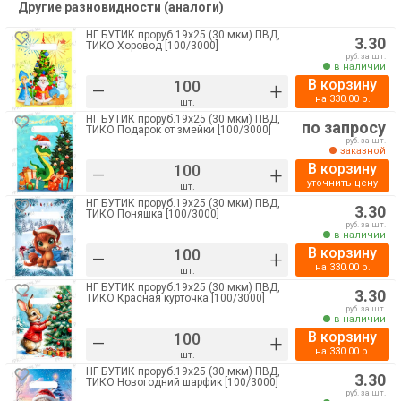
Другие разновидности (аналоги)
НГ БУТИК проруб.19х25 (30 мкм) ПВД,
3.30
ТИКО Хоровод [100/3000]
руб. за шт.
в наличии
В корзину
–
+
на
330.00
р.
шт.
НГ БУТИК проруб.19х25 (30 мкм) ПВД,
по запросу
ТИКО Подарок от змейки [100/3000]
руб. за шт.
заказной
В корзину
–
+
уточнить цену
шт.
НГ БУТИК проруб.19х25 (30 мкм) ПВД,
3.30
ТИКО Поняшка [100/3000]
руб. за шт.
в наличии
В корзину
–
+
на
330.00
р.
шт.
НГ БУТИК проруб.19х25 (30 мкм) ПВД,
3.30
ТИКО Красная курточка [100/3000]
руб. за шт.
в наличии
В корзину
–
+
на
330.00
р.
шт.
НГ БУТИК проруб.19х25 (30 мкм) ПВД,
3.30
ТИКО Новогодний шарфик [100/3000]
руб. за шт.