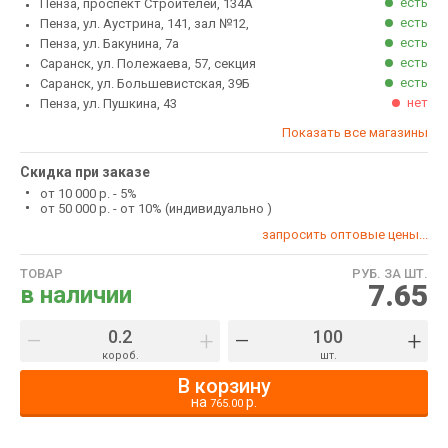
есть
Пенза, проспект Строителей, 134А
есть
Пенза, ул. Аустрина, 141, зал №12,
есть
Пенза, ул. Бакунина, 7а
есть
Саранск, ул. Полежаева, 57, секция
есть
Саранск, ул. Большевистская, 39Б
нет
Пенза, ул. Пушкина, 43
Показать все магазины
Скидка при заказе
от 10 000 р. - 5%
от 50 000 р. - от 10% (индивидуально )
запросить оптовые цены...
ТОВАР
РУБ. ЗА ШТ.
7.65
в наличии
–
+
–
+
короб.
шт.
В корзину
на
р.
765.00