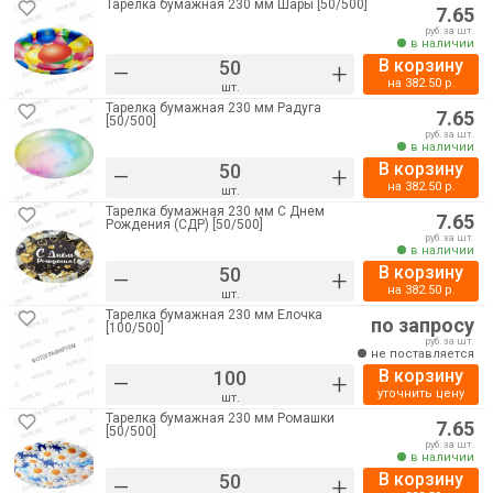
Тарелка бумажная 230 мм Шары [50/500]
7.65
руб. за шт.
в наличии
В корзину
–
+
на
382.50
р.
шт.
Тарелка бумажная 230 мм Радуга
7.65
[50/500]
руб. за шт.
в наличии
В корзину
–
+
на
382.50
р.
шт.
Тарелка бумажная 230 мм С Днем
7.65
Рождения (СДР) [50/500]
руб. за шт.
в наличии
В корзину
–
+
на
382.50
р.
шт.
Тарелка бумажная 230 мм Ёлочка
по запросу
[100/500]
руб. за шт.
не поставляется
В корзину
–
+
уточнить цену
шт.
Тарелка бумажная 230 мм Ромашки
7.65
[50/500]
руб. за шт.
в наличии
В корзину
–
+