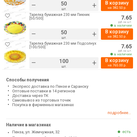
В корзину
–
+
на
382.50
р.
шт.
Тарелка бумажная 230 мм Пикник
7.65
[50/500]
руб. за шт.
в наличии
В корзину
–
+
на
382.50
р.
шт.
Тарелка бумажная 230 мм Подсолнух
7.65
[100/500]
руб. за шт.
в наличии
В корзину
–
+
на
765.00
р.
шт.
Способы получения
Экспресс доставка по Пензе и Саранску
Оптовые поставки в 14 регионов
Доставка через ТК
Самовывоз из торговых точек
Покупка в фирменных магазинах
подробнее...
Наличие в магазинах
есть
Пенза, ул. Жемчужная, 32