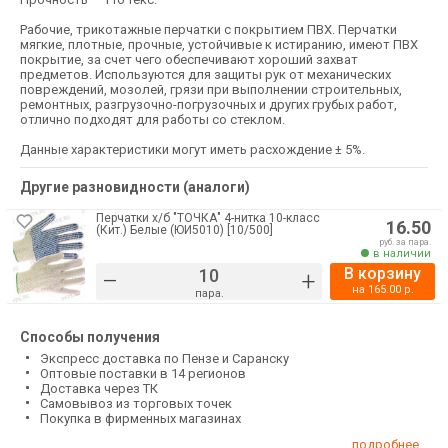
Рабочие, трикотажные перчатки с покрытием ПВХ. Перчатки
мягкие, плотные, прочные, устойчивые к истиранию, имеют ПВХ
покрытие, за счет чего обеспечивают хороший захват
предметов. Используются для защиты рук от механических
повреждений, мозолей, грязи при выполнении строительных,
ремонтных, разгрузочно-погрузочных и других грубых работ,
отлично подходят для работы со стеклом.
Данные характеристики могут иметь расхождение ± 5%.
Другие разновидности (аналоги)
Перчатки х/б "ТОЧКА" 4-нитка 10-класс
16.50
(Кит.) Белые (ЮИ5010) [10/500]
руб. за пара.
в наличии
В корзину
–
+
на
165.00
р.
пара.
Способы получения
Экспресс доставка по Пензе и Саранску
Оптовые поставки в 14 регионов
Доставка через ТК
Самовывоз из торговых точек
Покупка в фирменных магазинах
подробнее...