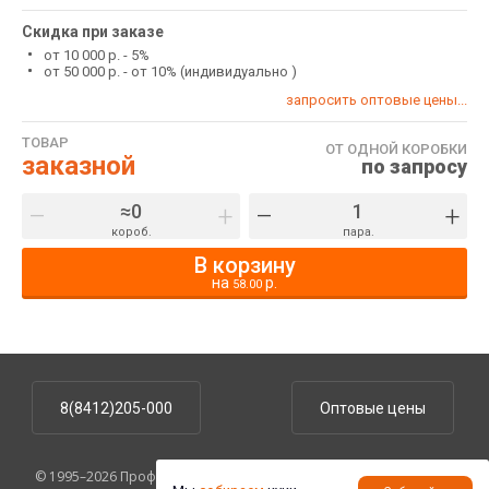
Скидка при заказе
от 10 000 р. - 5%
от 50 000 р. - от 10% (индивидуально )
запросить оптовые цены...
ТОВАР
ОТ ОДНОЙ КОРОБКИ
заказной
по запросу
–
+
–
+
короб.
пара.
В корзину
на
р.
58.00
8(8412)205-000
Оптовые цены
© 1995–2026 ПрофУпаковка. На сайте указаны розничные цены,