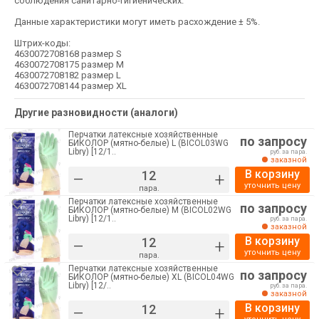
соблюдения санитарно-гигиенических.
Данные характеристики могут иметь расхождение ± 5%.
Штрих-коды:
4630072708168 размер S
4630072708175 размер М
4630072708182 размер L
4630072708144 размер XL
Другие разновидности (аналоги)
Перчатки латексные хозяйственные
по запросу
БИКОЛОР (мятно-белые) L (BICOL03WG
Libry) [12/1..
руб. за пара.
заказной
В корзину
–
+
уточнить цену
пара.
Перчатки латексные хозяйственные
по запросу
БИКОЛОР (мятно-белые) M (BICOL02WG
Libry) [12/1..
руб. за пара.
заказной
В корзину
–
+
уточнить цену
пара.
Перчатки латексные хозяйственные
по запросу
БИКОЛОР (мятно-белые) XL (BICOL04WG
Libry) [12/..
руб. за пара.
заказной
В корзину
–
+