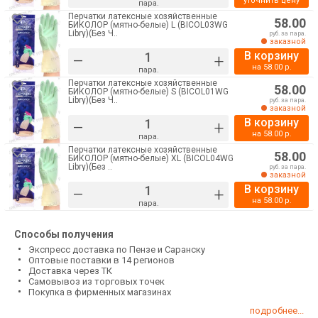
уточнить цену
пара.
Перчатки латексные хозяйственные
58.00
БИКОЛОР (мятно-белые) L (BICOL03WG
Libry)(Без Ч..
руб. за пара.
заказной
В корзину
–
+
на
58.00
р.
пара.
Перчатки латексные хозяйственные
58.00
БИКОЛОР (мятно-белые) S (BICOL01WG
Libry)(Без Ч..
руб. за пара.
заказной
В корзину
–
+
на
58.00
р.
пара.
Перчатки латексные хозяйственные
58.00
БИКОЛОР (мятно-белые) XL (BICOL04WG
Libry)(Без ..
руб. за пара.
заказной
В корзину
–
+
на
58.00
р.
пара.
Способы получения
Экспресс доставка по Пензе и Саранску
Оптовые поставки в 14 регионов
Доставка через ТК
Самовывоз из торговых точек
Покупка в фирменных магазинах
подробнее...