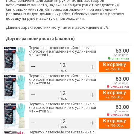
Предназначены для защиты рук от воды, растворов
нетоксичных веществ, надежная защита рук от воздействия
бытовых химикатов, бытовых загрязнений, при выполнении
различных видов домашних работ. Обеспечивают комфортную
посадку на руке и защиту от повреждений.
Данные характеристики могут иметь расхождение ± 5%.
Другие разновидности (аналоги)
Перчатки латексные хозяйственные с
63.00
хлопковым напылением с удлиненной
манжетой L ..
руб. за пара.
в наличии
В корзину
–
+
на
756.00
р.
пара.
Перчатки латексные хозяйственные с
63.00
хлопковым напылением с удлиненной
манжетой M ..
руб. за пара.
ожидается
В корзину
–
+
на
756.00
р.
пара.
Перчатки латексные хозяйственные с
63.00
хлопковым напылением с удлиненной
манжетой S ..
руб. за пара.
ожидается
В корзину
–
+
на
756.00
р.
пара.
Перчатки латексные хозяйственные с