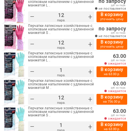
по запросу
хлопковым напылением с удлиненной
манжетой L ..
руб. за пара.
не поставляется
В корзину
–
+
уточнить цену
пара.
Перчатки латексные хозяйственные с
по запросу
хлопковым напылением с удлиненной
манжетой S ..
руб. за пара.
не поставляется
В корзину
–
+
уточнить цену
пара.
Перчатки латексные хозяйственные с
63.00
хлопковым напылением с удлиненной
манжетой L ..
руб. за пара.
ожидается
В корзину
–
+
на
63.00
р.
пара.
Перчатки латексные хозяйственные с
63.00
хлопковым напылением с удлиненной
манжетой M ..
руб. за пара.
ожидается
В корзину
–
+
на
756.00
р.
пара.
Перчатки латексные хозяйственные с
63.00
хлопковым напылением с удлиненной
манжетой S ..
руб. за пара.
ожидается
В корзину
–
+
на
63.00
р.
пара.