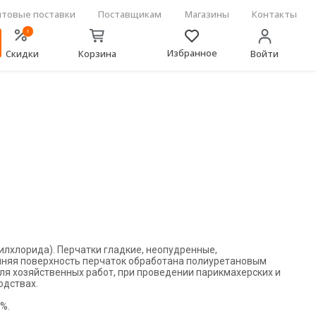
товые поставки
Поставщикам
Магазины
Контакты
!
Избранное
Скидки
Корзина
Войти
илхлорида). Перчатки гладкие, неопудренные,
нняя поверхность перчаток обработана полиуретановым
ля хозяйственных работ, при проведении парикмахерских и
одствах.
%.