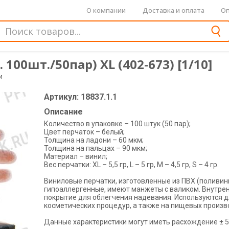
О компании
Доставка и оплата
Оп
00шт./50пар) XL (402-673) [1/10]
и
Артикул: 18837.1.1
Описание
Количество в упаковке – 100 штук (50 пар);
Цвет перчаток – белый;
Толщина на ладони – 60 мкм;
Толщина на пальцах – 90 мкм;
Материал – винил;
Вес перчатки: XL – 5,5 гр, L – 5 гр, M – 4,5 гр, S – 4 гр.
Виниловые перчатки, изготовленные из ПВХ (поливин
гипоаллергенные, имеют манжеты с валиком. Внутре
покрытие для облегчения надевания. Используются д
косметических процедур, а также на пищевых произв
Данные характеристики могут иметь расхождение ± 5