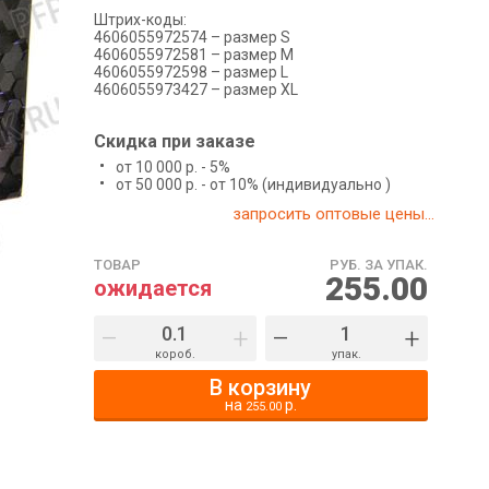
Штрих-коды:
4606055972574 – размер S
4606055972581 – размер М
4606055972598 – размер L
4606055973427 – размер XL
Скидка при заказе
от 10 000 р. - 5%
от 50 000 р. - от 10% (индивидуально )
запросить оптовые цены...
ТОВАР
РУБ. ЗА УПАК.
255.00
ожидается
–
+
–
+
короб.
упак.
В корзину
на
р.
255.00