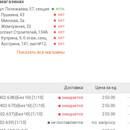
 магазинах
есть
ул. Полежаева, 57, секция
нет
. Пушкина, 43
нет
. Минская, 2а
нет
л. Жемчужная, 32
нет
роспект Строителей, 134А
нет
. Куприна, 9, 0 этаж, секц
нет
. Аустрина, 141, зал №12,
Показать все магазины
Доставка
Цена за ед.
255.00
02-638)(Без ЧЗ) [1/10]
ожидается
255.00
402-673)(Без ЧЗ) [1/10]
ожидается
255.00
02-637)(Без ЧЗ) [1/10]
ожидается
по запросу
02-639) [1/10]
не поставляется