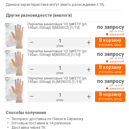
Данные характеристики могут иметь расхождение ± 5%.
Другие разновидности (аналоги)
Перчатки виниловые ЧЗ SAFETY (уп.
по запросу
100шт./50пар) S(M390C2) [1/10]
руб. за упак.
заказной
В корзину
–
+
уточнить цену
упак.
Перчатки виниловые ЧЗ SAFETY (уп.
по запросу
100шт./50пар) M(M390C3) [1/10]
руб. за упак.
заказной
В корзину
–
+
уточнить цену
упак.
Перчатки виниловые ЧЗ SAFETY (уп.
по запросу
100шт./50пар) XL(M390C5) [1/10]
руб. за упак.
заказной
В корзину
–
+
уточнить цену
упак.
Способы получения
Экспресс доставка по Пензе и Саранску
Оптовые поставки в 14 регионов
Доставка через ТК