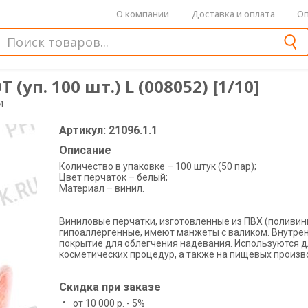
О компании
Доставка и оплата
Оп
п. 100 шт.) L (008052) [1/10]
и
Артикул: 21096.1.1
Описание
Количество в упаковке – 100 штук (50 пар);
Цвет перчаток – белый;
Материал – винил.
Виниловые перчатки, изготовленные из ПВХ (поливин
гипоаллергенные, имеют манжеты с валиком. Внутре
покрытие для облегчения надевания. Используются д
косметических процедур, а также на пищевых произв
Скидка при заказе
от 10 000 р. - 5%