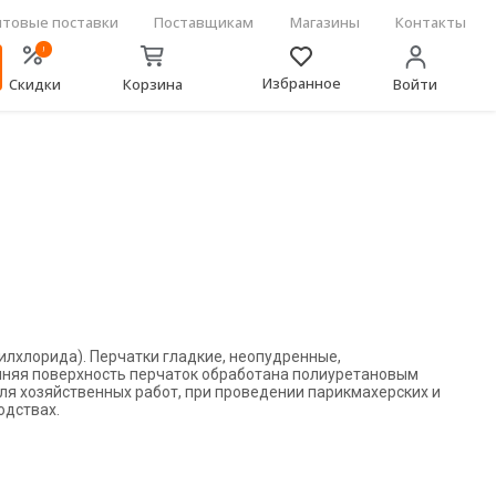
товые поставки
Поставщикам
Магазины
Контакты
!
Избранное
Скидки
Корзина
Войти
илхлорида). Перчатки гладкие, неопудренные,
нняя поверхность перчаток обработана полиуретановым
ля хозяйственных работ, при проведении парикмахерских и
одствах.