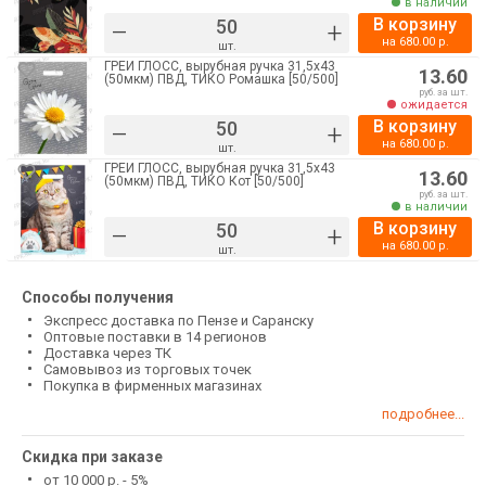
в наличии
В корзину
–
+
на
680.00
р.
шт.
ГРЕЙ ГЛОСС, вырубная ручка 31,5х43
13.60
(50мкм) ПВД, ТИКО Ромашка [50/500]
руб. за шт.
ожидается
В корзину
–
+
на
680.00
р.
шт.
ГРЕЙ ГЛОСС, вырубная ручка 31,5х43
13.60
(50мкм) ПВД, ТИКО Кот [50/500]
руб. за шт.
в наличии
В корзину
–
+
на
680.00
р.
шт.
Способы получения
Экспресс доставка по Пензе и Саранску
Оптовые поставки в 14 регионов
Доставка через ТК
Самовывоз из торговых точек
Покупка в фирменных магазинах
подробнее...
Скидка при заказе
от 10 000 р. - 5%