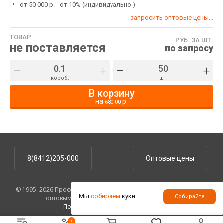
от 50 000 р. - от 10% (индивидуально )
запросить оптовые цены...
ТОВАР
РУБ. ЗА ШТ.
не поставляется
по запросу
–
+
–
+
короб.
шт.
В корзину
на
р.
680.00
8(8412)205-000
Оптовые цены
© 1995–2026 ПрофУпаковка. На сайте указаны розничные цены,
Мы
собираем
куки.
Собирайте
оптовым клиентам предоставляются скидки.
Политика конфиденциальности
.
!