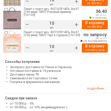
–
+
на
364.00
р.
шт.
Пакет с пласт.руч. ФОТОПЕЧАТЬ 36х37
36.40
(100 мкм) ТИКО Розовый мрамор
[10/100]
руб. за шт.
в наличии
В корзину
–
+
на
364.00
р.
шт.
Пакет с пласт.руч. ФОТОПЕЧАТЬ 36х37
по запросу
(100 мкм) ТИКО Торт в горошек [10/100]
руб. за шт.
не поставляется
В корзину
–
+
уточнить цену
шт.
Способы получения
Экспресс доставка по Пензе и Саранску
Оптовые поставки в 14 регионов
Доставка через ТК
Самовывоз из торговых точек
Покупка в фирменных магазинах
подробнее...
Скидка при заказе
от 10 000 р. - 5%
от 50 000 р. - от 10% (индивидуально )