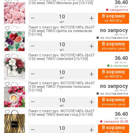
36.40
(100 мкм) ТИКО Миллион роз [10/100]
руб. за шт.
ожидается
В корзину
–
+
на
364.00
р.
шт.
Пакет с пласт.руч. ФОТОПЕЧАТЬ 36х37
по запросу
(100 мкм) ТИКО Цветы на оливковом
[10/100]
руб. за шт.
не поставляется
В корзину
–
+
уточнить цену
шт.
Пакет с пласт.руч. ФОТОПЕЧАТЬ 36х37
36.40
(100 мкм) ТИКО Симпатия [10/100]
руб. за шт.
в наличии
В корзину
–
+
на
364.00
р.
шт.
Пакет с пласт.руч. ФОТОПЕЧАТЬ 36х37
по запросу
(100 мкм) ТИКО Утренние тюльпаны
[10/100]
руб. за шт.
не поставляется
В корзину
–
+
уточнить цену
шт.
Пакет с пласт.руч. ФОТОПЕЧАТЬ 36х37
36.40
(100 мкм) ТИКО Винтаж голд [10/100]
руб. за шт.
ожидаем 06.08
В корзину
–
+
на
364.00
р.