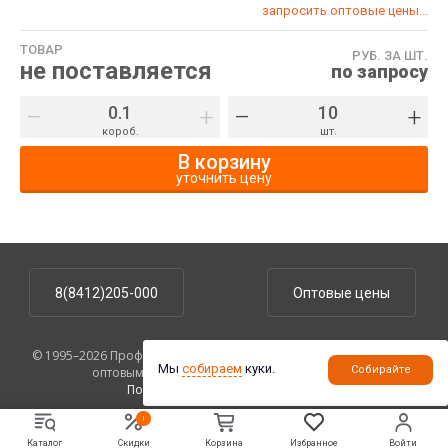
запросить оптовые цены...
ТОВАР
РУБ. ЗА ШТ.
не поставляется
по запросу
–
+
–
+
короб.
шт.
В корзину
уточнить цену
8(8412)205-000
Оптовые цены
© 1995–2026 ПрофУпаковка. На сайте указаны розничные цены,
Мы
собираем
куки.
Собирайте
оптовым клиентам предоставляются скидки.
Политика конфиденциальности
.
!
Каталог
Скидки
Корзина
Избранное
Войти