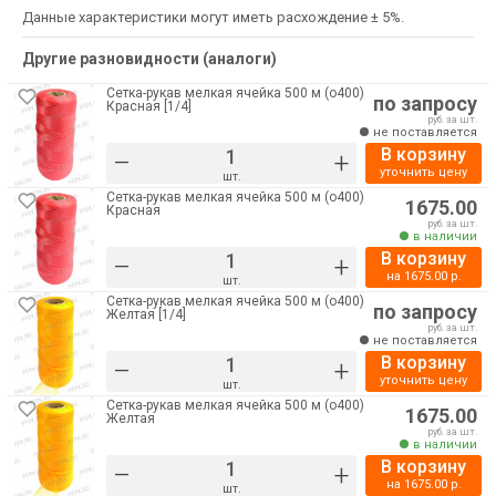
Данные характеристики могут иметь расхождение ± 5%.
Другие разновидности (аналоги)
Сетка-рукав мелкая ячейка 500 м (о400)
по запросу
Красная [1/4]
руб. за шт.
не поставляется
В корзину
–
+
уточнить цену
шт.
Сетка-рукав мелкая ячейка 500 м (о400)
1675.00
Красная
руб. за шт.
в наличии
В корзину
–
+
на
1675.00
р.
шт.
Сетка-рукав мелкая ячейка 500 м (о400)
по запросу
Желтая [1/4]
руб. за шт.
не поставляется
В корзину
–
+
уточнить цену
шт.
Сетка-рукав мелкая ячейка 500 м (о400)
1675.00
Желтая
руб. за шт.
в наличии
В корзину
–
+
на
1675.00
р.
шт.