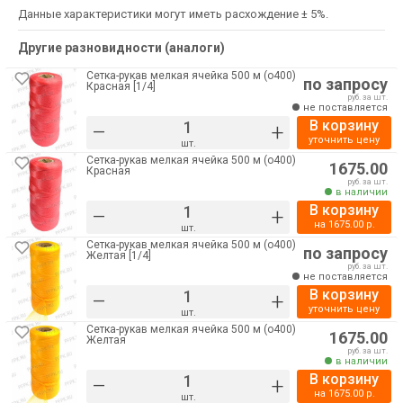
Данные характеристики могут иметь расхождение ± 5%.
Другие разновидности (аналоги)
Сетка-рукав мелкая ячейка 500 м (о400)
по запросу
Красная [1/4]
руб. за шт.
не поставляется
В корзину
–
+
уточнить цену
шт.
Сетка-рукав мелкая ячейка 500 м (о400)
1675.00
Красная
руб. за шт.
в наличии
В корзину
–
+
на
1675.00
р.
шт.
Сетка-рукав мелкая ячейка 500 м (о400)
по запросу
Желтая [1/4]
руб. за шт.
не поставляется
В корзину
–
+
уточнить цену
шт.
Сетка-рукав мелкая ячейка 500 м (о400)
1675.00
Желтая
руб. за шт.
в наличии
В корзину
–
+
на
1675.00
р.
шт.