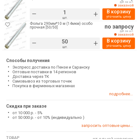
руб. за шт.
заказной
В корзину
–
+
уточнить цену
шт.
Фольга 290мм*10 м (14мкм) особо
по запросу
прочная [50/50]
руб. за шт.
заказной
В корзину
–
+
уточнить цену
шт.
Способы получения
Экспресс доставка по Пензе и Саранску
Оптовые поставки в 14 регионов
Доставка через ТК
Самовывоз из торговых точек
Покупка в фирменных магазинах
подробнее...
Скидка при заказе
от 10 000 р. - 5%
от 50 000 р. - от 10% (индивидуально )
запросить оптовые цены...
ТОВАР