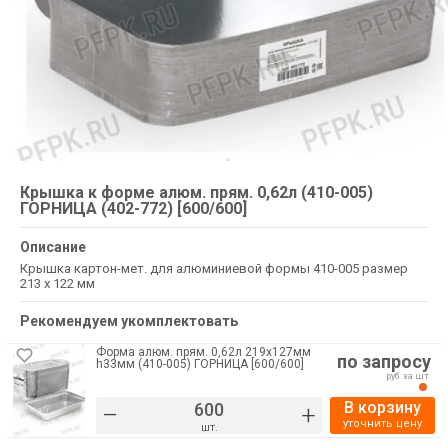
Крышка к форме алюм. прям. 0,62л (410-005)
ГОРНИЦА (402-772) [600/600]
Описание
Крышка картон-мет. для алюминиевой формы 410-005 размер
213 х 122 мм
Рекомендуем укомплектовать
Форма алюм. прям. 0,62л 219х127мм
по запросу
h33мм (410-005) ГОРНИЦА [600/600]
руб. за шт.
В корзину
–
+
уточнить цену
шт.