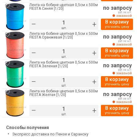
Лента на бобине цветная 0,5см х 500м
по запросу
FIESTA Синяя [1/20]
руб. за шт.
заказной
В корзину
–
+
уточнить цену
шт.
Лента на бобине цветная 0,5см х 500м
по запросу
FIESTA Оранжевая [1/20]
руб. за шт.
заказной
В корзину
–
+
уточнить цену
шт.
Лента на бобине цветная 0,5см х 500м
по запросу
FIESTA Зеленая [1/20]
руб. за шт.
заказной
В корзину
–
+
уточнить цену
шт.
Лента на бобине цветная 0,5см х 500м
по запросу
FIESTA Желтая [1/20]
руб. за шт.
заказной
В корзину
–
+
уточнить цену
шт.
Способы получения
Экспресс доставка по Пензе и Саранску