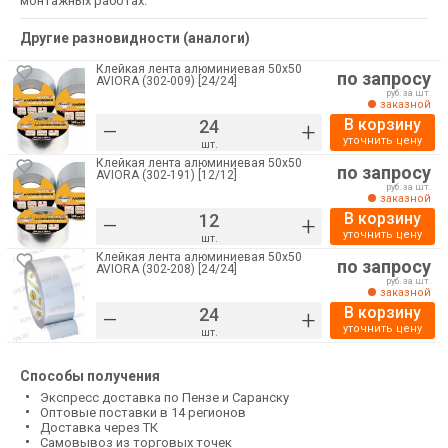
монтажных работах.
Другие разновидности (аналоги)
Клейкая лента алюминиевая 50х50
по запросу
AVIORA (302-009) [24/24]
руб. за шт.
заказной
В корзину
–
+
уточнить цену
шт.
Клейкая лента алюминиевая 50х50
по запросу
AVIORA (302-191) [12/12]
руб. за шт.
заказной
В корзину
–
+
уточнить цену
шт.
Клейкая лента алюминиевая 50х50
по запросу
AVIORA (302-208) [24/24]
руб. за шт.
заказной
В корзину
–
+
уточнить цену
шт.
Способы получения
Экспресс доставка по Пензе и Саранску
Оптовые поставки в 14 регионов
Доставка через ТК
Самовывоз из торговых точек