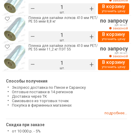
заказной
В корзину
–
+
уточнить цену
шт.
Пленка для запайки лотков 410 мм РЕТ/
по запросу
РE 55 мкм 8,8 кг
руб. за шт.
заказной
В корзину
–
+
уточнить цену
шт.
Пленка для запайки лотков 410 мм РЕТ/
по запросу
РE 55 мкм 11,2 кг ПЭТ 55
руб. за шт.
заказной
В корзину
–
+
уточнить цену
шт.
Способы получения
Экспресс доставка по Пензе и Саранску
Оптовые поставки в 14 регионов
Доставка через ТК
Самовывоз из торговых точек
Покупка в фирменных магазинах
подробнее...
Скидка при заказе
от 10 000 р. - 5%