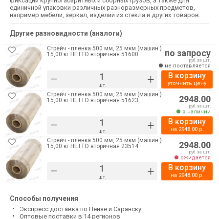
фиксации крупногабаритных и сборных грузов, а также для
единичной упаковки различных разноразмерных предметов,
например мебели, зеркал, изделий из стекла и других товаров.
Другие разновидности (аналоги)
Стрейч - пленка 500 мм, 25 мкм (машин.)
по запросу
15,00 кг НЕТТО вторичная 51600
руб. за шт.
не поставляется
В корзину
–
+
уточнить цену
шт.
Стрейч - пленка 500 мм, 25 мкм (машин.)
2948.00
15,00 кг НЕТТО вторичная 51623
руб. за шт.
в наличии
В корзину
–
+
на
2948.00
р.
шт.
Стрейч - пленка 500 мм, 25 мкм (машин.)
2948.00
15,00 кг НЕТТО вторичная 23514
руб. за шт.
ожидается
В корзину
–
+
на
2948.00
р.
шт.
Способы получения
Экспресс доставка по Пензе и Саранску
Оптовые поставки в 14 регионов