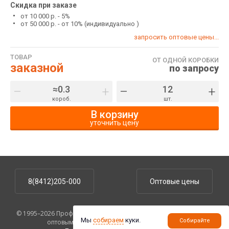
Скидка при заказе
от 10 000 р. - 5%
от 50 000 р. - от 10% (индивидуально )
запросить оптовые цены...
ТОВАР
ОТ ОДНОЙ КОРОБКИ
заказной
по запросу
–
+
–
+
короб.
шт.
В корзину
уточнить цену
8(8412)205-000
Оптовые цены
© 1995–2026 ПрофУпаковка. На сайте указаны розничные цены,
Мы
собираем
куки.
Собирайте
оптовым клиентам предоставляются скидки.