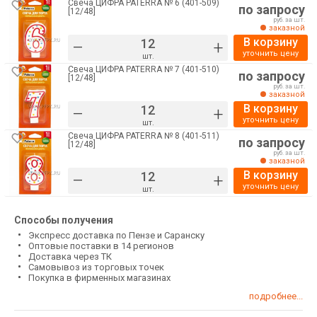
Свеча ЦИФРА PATERRA № 6 (401-509)
по запросу
[12/48]
руб. за шт.
заказной
В корзину
–
+
уточнить цену
шт.
Свеча ЦИФРА PATERRA № 7 (401-510)
по запросу
[12/48]
руб. за шт.
заказной
В корзину
–
+
уточнить цену
шт.
Свеча ЦИФРА PATERRA № 8 (401-511)
по запросу
[12/48]
руб. за шт.
заказной
В корзину
–
+
уточнить цену
шт.
Способы получения
Экспресс доставка по Пензе и Саранску
Оптовые поставки в 14 регионов
Доставка через ТК
Самовывоз из торговых точек
Покупка в фирменных магазинах
подробнее...