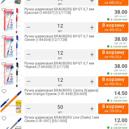
–
+
на
600.00
р.
шт.
Ручка шариковая BRAUBERG BP-GT 0,7 мм
38.00
Красная (144-007) [12/1728]
руб. за шт.
в наличии
В корзину
–
+
на
456.00
р.
шт.
Ручка шариковая BRAUBERG BP-GT 0,7 мм
38.00
Синяя (144-004) [12/1728]
руб. за шт.
в наличии
В корзину
–
+
на
456.00
р.
шт.
Ручка шариковая BRAUBERG BP-GT 0,7 мм
38.00
Черная (144-006) [12/1728]
руб. за шт.
в наличии
В корзину
–
+
на
456.00
р.
шт.
Ручка шариковая BRAUBERG Carina (Карина)
14.50
1мм Orange/Оранж (141-668) [50/600]
руб. за шт.
в наличии
В корзину
–
+
на
725.00
р.
шт.
Ручка шариковая BRAUBERG Line (Лайн) 1мм
12.00
Синяя (141-097) [50/1000]
руб. за шт.
в наличии