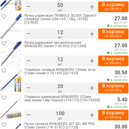
В корзину
–
+
на
600.00
р.
шт.
Ручка шариковая TRIANGLE SILVER (Триангл
27.00
Сильвер) Синяя (206-169 / CBp_10792)
[12/960]
руб. за шт.
в наличии
В корзину
–
+
на
324.00
р.
шт.
Ручка шариковая автоматическая
27.00
BRAUBERG Синяя (142-932) [12/1200]
руб. за шт.
в наличии
В корзину
–
+
на
324.00
р.
шт.
Стержень гелевый BRAUBERG 130мм, игла
30.50
0.5мм Синий (170-169) [20/1920]
руб. за шт.
в наличии
В корзину
–
+
на
610.00
р.
шт.
Стержень шариковый BRAUBERG 152мм,
5.40
шир.линии 1мм Черный (170-175) [100/10000]
руб. за шт.
в наличии
В корзину
–
+
на
540.00
р.
шт.
Ручка гелевая BRAUBERG JET GEL INK PEN
30.00
0.5мм Синяя (141-019) [12/1728]