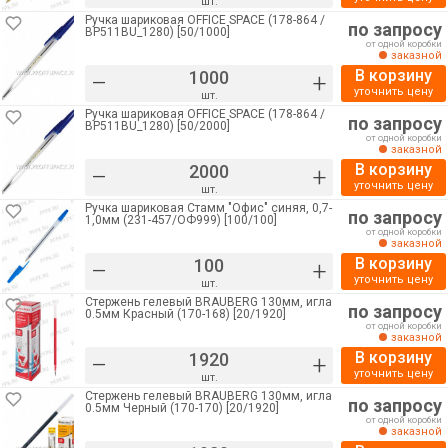
шт.
Ручка шариковая OFFICE SPACE (178-864 /
по запросу
BP511BU_1280) [50/1000]
от одной коробки
заказной
В корзину
–
+
уточнить цену
шт.
Ручка шариковая OFFICE SPACE (178-864 /
по запросу
BP511BU_1280) [50/2000]
от одной коробки
заказной
В корзину
–
+
уточнить цену
шт.
Ручка шариковая Стамм "Офис" синяя, 0,7-
по запросу
1,0мм (231-457/ОФ999) [100/100]
от одной коробки
заказной
В корзину
–
+
уточнить цену
шт.
Стержень гелевый BRAUBERG 130мм, игла
по запросу
0.5мм Красный (170-168) [20/1920]
от одной коробки
заказной
В корзину
–
+
уточнить цену
шт.
Стержень гелевый BRAUBERG 130мм, игла
по запросу
0.5мм Черный (170-170) [20/1920]
от одной коробки
заказной