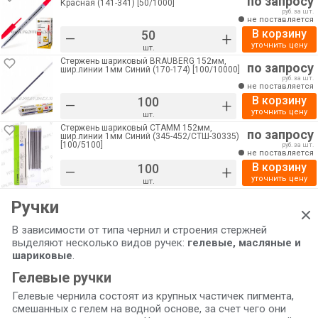
по запросу
Красная (141-341) [50/1000]
руб. за шт.
не поставляется
В корзину
–
+
уточнить цену
шт.
Стержень шариковый BRAUBERG 152мм,
по запросу
шир.линии 1мм Синий (170-174) [100/10000]
руб. за шт.
не поставляется
В корзину
–
+
уточнить цену
шт.
Стержень шариковый СТАММ 152мм,
по запросу
шир.линии 1мм Синий (345-452/СТШ-30335)
[100/5100]
руб. за шт.
не поставляется
В корзину
–
+
уточнить цену
шт.
Ручки
В зависимости от типа чернил и строения стержней
выделяют несколько видов ручек:
гелевые, масляные и
шариковые
.
Гелевые ручки
Гелевые чернила состоят из крупных частичек пигмента,
смешанных с гелем на водной основе, за счет чего они