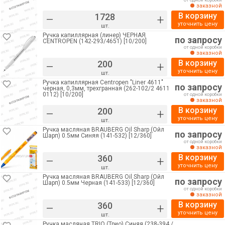
от одной коробки
заказной
В корзину
–
+
уточнить цену
шт.
Ручка капиллярная (линер) ЧЕРНАЯ
по запросу
CENTROPEN (142-293/4651) [10/200]
от одной коробки
заказной
В корзину
–
+
уточнить цену
шт.
Ручка капиллярная Centropen "Liner 4611"
по запросу
черная, 0,3мм, трехгранная (262-102/2 4611
0112) [10/200]
от одной коробки
заказной
В корзину
–
+
уточнить цену
шт.
Ручка масляная BRAUBERG Oil Sharp (Ойл
по запросу
Шарп) 0.5мм Синяя (141-532) [12/360]
от одной коробки
заказной
В корзину
–
+
уточнить цену
шт.
Ручка масляная BRAUBERG Oil Sharp (Ойл
по запросу
Шарп) 0.5мм Черная (141-533) [12/360]
от одной коробки
заказной
В корзину
–
+
уточнить цену
шт.
Ручка масляная TRIO (Трио) Синяя (238-394 /