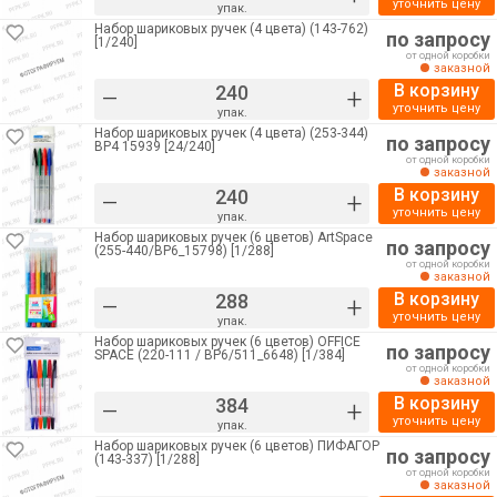
уточнить цену
упак.
Набор шариковых ручек (4 цвета) (143-762)
по запросу
[1/240]
от одной коробки
заказной
В корзину
–
+
уточнить цену
упак.
Набор шариковых ручек (4 цвета) (253-344)
по запросу
BP4 15939 [24/240]
от одной коробки
заказной
В корзину
–
+
уточнить цену
упак.
Набор шариковых ручек (6 цветов) ArtSpace
по запросу
(255-440/ВР6_15798) [1/288]
от одной коробки
заказной
В корзину
–
+
уточнить цену
упак.
Набор шариковых ручек (6 цветов) OFFICE
по запросу
SPACE (220-111 / BP6/511_6648) [1/384]
от одной коробки
заказной
В корзину
–
+
уточнить цену
упак.
Набор шариковых ручек (6 цветов) ПИФАГОР
по запросу
(143-337) [1/288]
от одной коробки
заказной