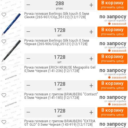
В корзину
–
+
уточнить цену
упак.
Ручка гелевая Berlingo Silk touch 0.5мм
по запросу
Синяя (265-907/CGp_05122) [12/1728]
от одной коробки
заказной
В корзину
–
+
уточнить цену
шт.
Ручка гелевая Berlingo Silk touch 0.5мм
по запросу
Черная (265-906/CGp_05121) [12/1728]
от одной коробки
заказной
В корзину
–
+
уточнить цену
шт.
Ручка гелевая ERICH KRAUSE Megapolis Gel
по запросу
0,5мм Черная (141-236) [12/1728]
от одной коробки
заказной
В корзину
–
+
уточнить цену
шт.
Ручка гелевая с грипом BRAUBERG "Contact"
по запросу
0.5мм Черная (141-185) [12/1728]
от одной коробки
заказной
В корзину
–
+
уточнить цену
шт.
Ручка гелевая с грипом BRAUBERG "EXTRA
по запросу
GT GLD" 0.5мм Черная (143-919) [12/1728]