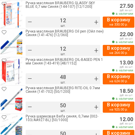
Ручка масляная BRAUBERG GLASSY SKY
27.50
BLUE 0,7 мм Синяя (144-107) [12/1200]
руб. за шт.
в наличии
В корзину
–
+
на
330.00
р.
шт.
Ручка масляная BRAUBERG Oil pen (Ойл пен)
22.00
Синяя (141-476) [12/360]
руб. за шт.
в наличии
В корзину
–
+
на
264.00
р.
шт.
Ручка масляная BRAUBERG OIL-BASED PEN 1
13.00
мм Синяя (143-419) [48/1152]
руб. за шт.
в наличии
В корзину
–
+
на
624.00
р.
шт.
Ручка масляная BRAUBERG RITE-OIL 0.7мм
18.50
Синяя (141-702) [50/1200]
руб. за шт.
в наличии
В корзину
–
+
на
925.00
р.
шт.
Ручка шариковая Beifa синяя, 0,7мм (002-
12.00
103/AA927-BL) [50/1000]
руб. за шт.
в наличии
В корзину