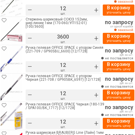
заказной
В корзину
–
+
уточнить цену
шт.
Стержень шариковый СОЮЗ 152мм,
по запросу
шир.линии 1мм (170-060/УП152-01)
[100/3600]
от одной коробки
заказной
В корзину
–
+
уточнить цену
шт.
Ручка гелевая OFFICE SPACE с упором Синяя
по запросу
(221-709 / GP905BU_6600) [12/1728]
руб. за шт.
не поставляется
В корзину
–
+
уточнить цену
шт.
Ручка гелевая OFFICE SPACE с упором
по запросу
Черная (221-708 / GP905BK_6597) [12/1728]
руб. за шт.
не поставляется
В корзину
–
+
уточнить цену
шт.
Ручка гелевая OFFICE SPACE Черная (180-139
по запросу
/ GPA100/BK_1717) [12/1728]
руб. за шт.
не поставляется
В корзину
–
+
уточнить цену
шт.
Ручка шариковая BRAUBERG Line (Лайн) 1мм