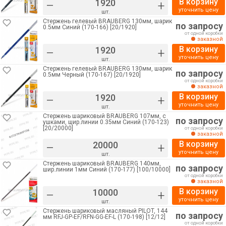
В корзину
–
+
уточнить цену
шт.
Стержень гелевый BRAUBERG 130мм, шарик
по запросу
0.5мм Синий (170-166) [20/1920]
от одной коробки
заказной
В корзину
–
+
уточнить цену
шт.
Стержень гелевый BRAUBERG 130мм, шарик
по запросу
0.5мм Черный (170-167) [20/1920]
от одной коробки
заказной
В корзину
–
+
уточнить цену
шт.
Стержень шариковый BRAUBERG 107мм, с
по запросу
ушками, шир.линии 0.35мм Синий (170-123)
[20/20000]
от одной коробки
заказной
В корзину
–
+
уточнить цену
шт.
Стержень шариковый BRAUBERG 140мм,
по запросу
шир.линии 1мм Синий (170-177) [100/10000]
от одной коробки
заказной
В корзину
–
+
уточнить цену
шт.
Стержень шариковый масляный PILOT, 144
по запросу
мм RFJ-GP-ЕF/RFN-GG-EF-L (170-198) [12/12]
от одной коробки