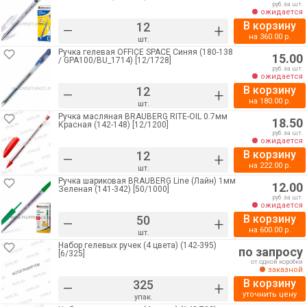
руб. за шт.
ожидается
В корзину
–
+
на
360.00
р.
шт.
Ручка гелевая OFFICE SPACE Синяя (180-138
15.00
/ GPA100/BU_1714) [12/1728]
руб. за шт.
ожидается
В корзину
–
+
на
180.00
р.
шт.
Ручка масляная BRAUBERG RITE-OIL 0.7мм
18.50
Красная (142-148) [12/1200]
руб. за шт.
ожидается
В корзину
–
+
на
222.00
р.
шт.
Ручка шариковая BRAUBERG Line (Лайн) 1мм
12.00
Зеленая (141-342) [50/1000]
руб. за шт.
ожидается
В корзину
–
+
на
600.00
р.
шт.
Набор гелевых ручек (4 цвета) (142-395)
по запросу
[6/325]
от одной коробки
заказной
В корзину
–
+
уточнить цену
упак.