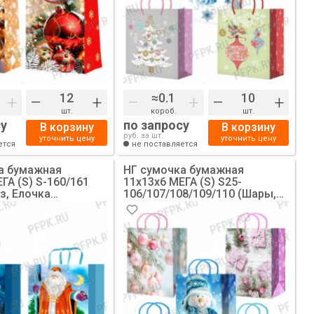
+
–
+
–
+
–
+
шт.
короб.
шт.
су
по запросу
В корзину
В корзину
руб. за шт.
уточнить цену
уточнить цену
ется
не поставляется
а бумажная
НГ сумочка бумажная
ГА (S) S-160/161
11х13х6 МЕГА (S) S25-
з, Елочка
106/107/108/109/110 (Шары,
) [10/200]
Снеговики) [10/200]