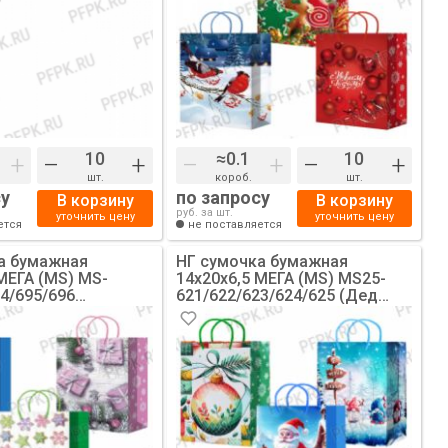
+
–
+
–
+
–
+
шт.
короб.
шт.
су
по запросу
В корзину
В корзину
руб. за шт.
уточнить цену
уточнить цену
ется
не поставляется
а бумажная
НГ сумочка бумажная
МЕГА (MS) MS-
14х20х6,5 МЕГА (MS) MS25-
4/695/696
621/622/623/624/625 (Дед
Снежинки) [10/200]
Мороз, Елочки) [10/200]