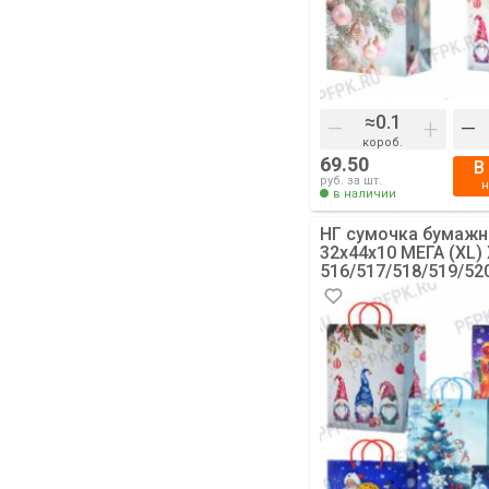
–
+
–
короб.
69.50
В
руб. за шт.
в наличии
НГ сумочка бумажн
32х44х10 МЕГА (XL)
516/517/518/519/52
(Снеговики, Дед М
[10/200]