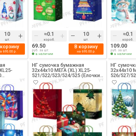
+
–
+
–
+
–
шт.
короб.
шт.
короб.
69.50
109.00
 корзину
В корзину
руб. за шт.
руб. за шт.
на
695.00
р.
на
695.00
р.
в наличии
в наличии
ая
НГ сумочка бумажная
НГ сумочк
 XL25-
32х44х10 МЕГА (XL) XL25-
32х44х10 М
0
521/522/523/524/525 (Елочки,
526/527/52
ороз)
Подарки) [10/200]
(Снеговик,