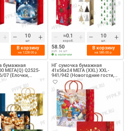
+
–
+
–
+
–
+
шт.
короб.
шт.
58.50
В корзину
В корзину
руб. за шт.
на
1228.00
р.
на
585.00
р.
в наличии
а бумажная
НГ сумочка бумажная
00 МЕГА(Q) Q2525-
41х56х24 МЕГА (XXL) XXL-
6/07 (Елочки,
941/942 (Новогодние гости,
200]
подарки) [10/100]