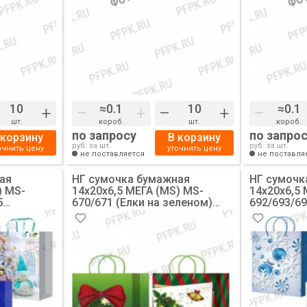
+
–
+
–
+
–
шт.
короб.
шт.
короб.
по запросу
по запро
 корзину
В корзину
руб. за шт.
руб. за шт.
очнить цену
уточнить цену
не поставляется
не поставля
ая
НГ сумочка бумажная
НГ сумочк
) MS-
14х20х6,5 МЕГА (MS) MS-
14х20х6,5 
5
670/671 (Елки на зеленом)
692/693/69
на
[10/200]
(Подарки, 