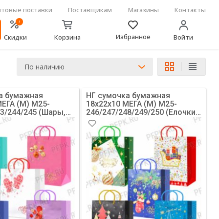
товые поставки
Поставщикам
Магазины
Контакты
!
Избранное
Скидки
Корзина
Войти
По наличию
а бумажная
НГ сумочка бумажная
МЕГА (M) M25-
18х22х10 МЕГА (M) M25-
43/244/245 (Шары,
246/247/248/249/250 (Елочки,
[10/200]
Подарки) [10/200]