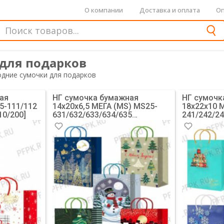
О компании
Доставка и оплата
Оп
для подарков
дние сумочки для подарков
ая
НГ сумочка бумажная
НГ сумочк
25-111/112
14х20х6,5 МЕГА (MS) MS25-
18х22х10 
10/200]
631/632/633/634/635
241/242/2
(Снеговики, Елочки) [10/200]
Снежинки) 