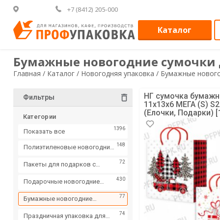
+7 (8412) 205-000
Каталог
Бумажные новогодние сумочки 
Главная /
Каталог /
Новогодняя упаковка /
Бумажные нового
НГ сумочка бумажн
Фильтры
11х13х6 МЕГА (S) S
(Елочки, Подарки) [
Категории
1396
Показать все
148
Полиэтиленовые новогодние
пакеты
72
Пакеты для подарков с
пластиковой ручкой
430
Подарочные новогодние
коробки
77
Бумажные новогодние
сумочки для подарков
74
Праздничная упаковка для