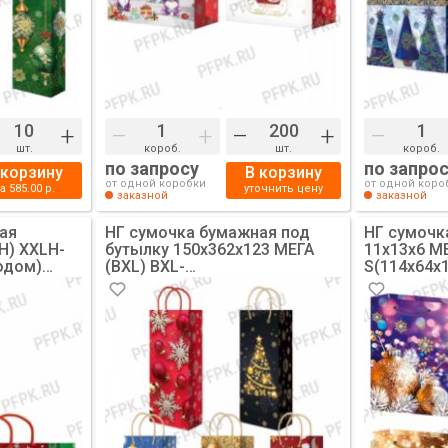
+
–
+
–
+
–
шт.
короб.
шт.
короб.
по запросу
по запро
 корзину
В корзину
от одной коробки
от одной коро
на
585.00
р.
уточнить цену
заказной
заказной
ая
НГ сумочка бумажная под
НГ сумочк
H) XXLH-
бутылку 150х362х123 МЕГА
11х13х6 МЕ
одом)
(BXL) BXL-
S(114х64х
4406/4407/4408/4409/4410
Год
(Разноцветные шары)
[10/200]