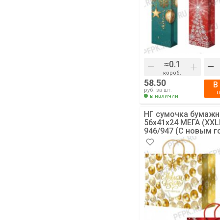
–
+
–
короб.
58.50
В
руб. за шт.
в наличии
НГ сумочка бумажн
56х41х24 МЕГА (XXL
946/947 (С новым г
[10/100]