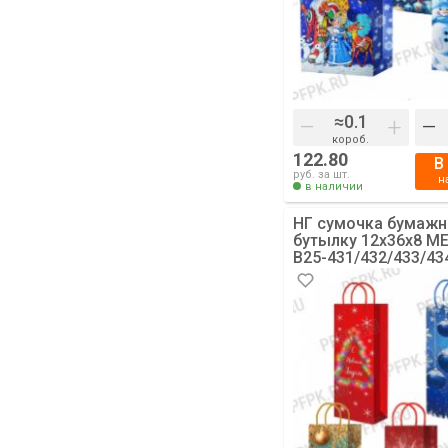
–
+
–
короб.
122.80
В
руб. за шт.
н
в наличии
НГ сумочка бумажн
бутылку 12х36х8 МЕ
B25-431/432/433/43
(Елочки, Шары) [10/