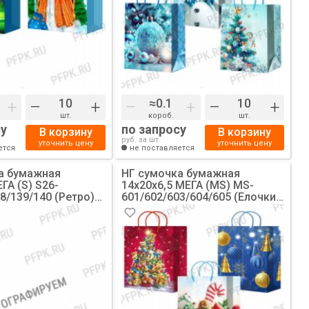
+
–
+
–
+
–
+
шт.
короб.
шт.
су
по запросу
В корзину
В корзину
руб. за шт.
уточнить цену
уточнить цену
ется
не поставляется
а бумажная
НГ сумочка бумажная
ГА (S) S26-
14х20х6,5 МЕГА (MS) MS-
8/139/140 (Ретро)
601/602/603/604/605 (Елочки,
снегири) [10/200]