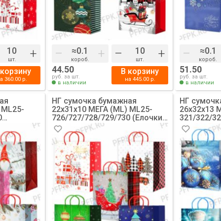
+
–
+
–
+
–
шт.
короб.
шт.
короб.
44.50
51.50
 корзину
В корзину
руб. за шт.
руб. за шт.
на
360.00
р.
на
445.00
р.
в наличии
в наличии
ая
НГ сумочка бумажная
НГ сумочк
 ML25-
22х31х10 МЕГА (ML) ML25-
26х32х13 М
0
726/727/728/729/730 (Елочки,
321/322/32
10/200]
Подарки) [10/200]
(Снеговик,