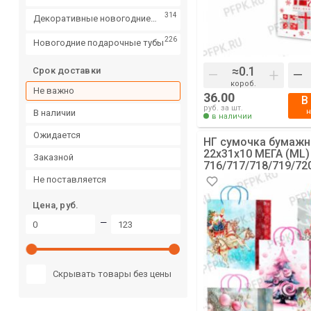
конфет
314
Декоративные новогодние
салфетки
226
Новогодние подарочные тубы
Срок доставки
–
+
–
короб.
Не важно
36.00
В
руб. за шт.
в наличии
в наличии
ожидается
НГ сумочка бумажн
22х31х10 МЕГА (ML)
заказной
716/717/718/719/72
(Гномики, Шарики) [
не поставляется
Цена, руб.
—
Скрывать товары без цены