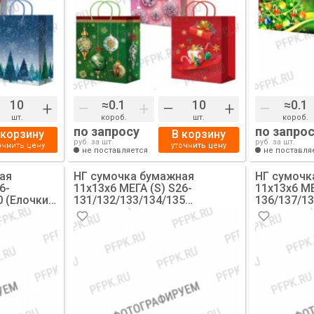
+
–
+
–
+
–
шт.
короб.
шт.
короб.
по запросу
по запро
 корзину
В корзину
руб. за шт.
руб. за шт.
очнить цену
уточнить цену
не поставляется
не поставля
ая
НГ сумочка бумажная
НГ сумочк
6-
11х13х6 МЕГА (S) S26-
11х13х6 МЕ
 (Елочки,
131/132/133/134/135
136/137/13
(Новогодние шары) [10/200]
[10/200]