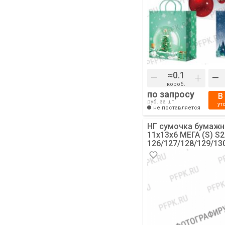
–
+
–
короб.
по запросу
В
руб. за шт.
ут
не поставляется
НГ сумочка бумажн
11х13х6 МЕГА (S) S2
126/127/128/129/130
Подарки) [10/200]