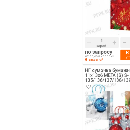
–
+
–
короб.
по запросу
В
от одной коробки
ут
заказной
НГ сумочка бумажн
11х13х6 МЕГА (S) S-
135/136/137/138/13
[10/200]