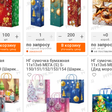
+
–
+
–
+
–
шт.
короб.
шт.
короб.
по запросу
по запро
 корзину
В корзину
от одной коробки
руб. за шт.
очнить цену
уточнить цену
заказной
не поставля
ая
НГ сумочка бумажная
НГ сумочк
11х13х6 МЕГА (S) S-
11х13х6 МЕ
9 (Шарики)
150/151/152/153/154 (Шарики,
(Дед моро
Елочки) [10/200]
110х137х60