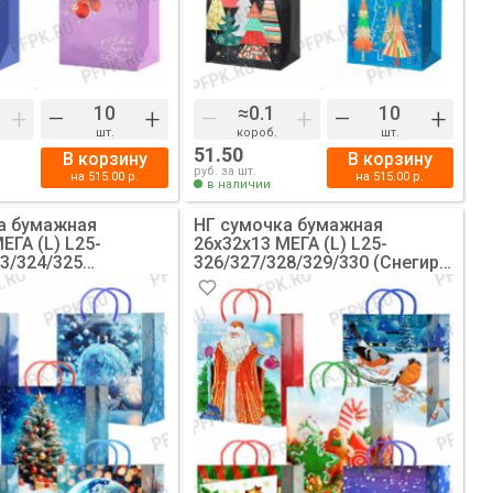
+
–
+
–
+
–
+
шт.
короб.
шт.
51.50
В корзину
В корзину
руб. за шт.
на
515.00
р.
на
515.00
р.
в наличии
а бумажная
НГ сумочка бумажная
ЕГА (L) L25-
26х32х13 МЕГА (L) L25-
3/324/325
326/327/328/329/330 (Снегири,
 Шары) [10/200]
Дед Мороз) [10/200]