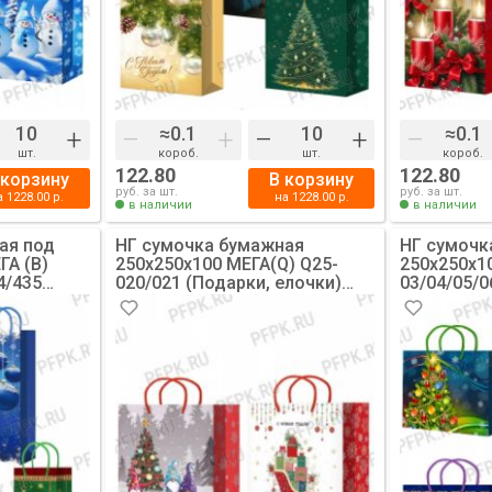
+
–
+
–
+
–
шт.
короб.
шт.
короб.
122.80
122.80
 корзину
В корзину
руб. за шт.
руб. за шт.
а
1228.00
р.
на
1228.00
р.
в наличии
в наличии
ая под
НГ сумочка бумажная
НГ сумочк
ГА (B)
250х250х100 МЕГА(Q) Q25-
250х250х1
4/435
020/021 (Подарки, елочки)
03/04/05/0
200]
[10/200]
шары) [10/