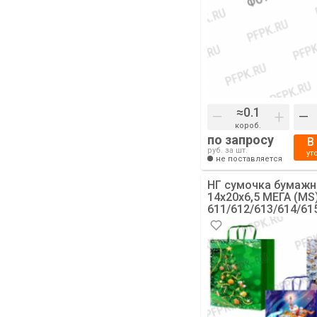
–
+
–
короб.
по запросу
В
руб. за шт.
ут
не поставляется
НГ сумочка бумажн
14х20х6,5 МЕГА (MS
611/612/613/614/61
(Снеговичок, Елка 
зеленом) [10/200]