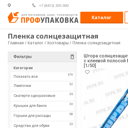
+7 (8412) 205-000
Каталог
Пленка солнцезащитная
Главная /
Каталог /
Хозтовары /
Пленка солнцезащитная
Штора солнцезащит
Фильтры
с клеевой полосой E
[1/50]
Категории
374
Показать все
52
Лампочки
50
Скатерти одноразовые
33
Крышки для банок
58
Горшки для рассады
23
Средства для обуви