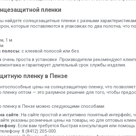
лнцезащитной пленки
вы найдете солнцезащитные пленки с разными характеристикам
рон, которые поставляются в упаковках по два полотна, что 
 м, 1 м.
 м.
 полосы:
с клеевой полосой или без.
 очень проста в установке. Производители рекомендуют клеить
емонтажа и гарантирует длительный срок службы изделия.
щитную пленку в Пензе
нтоспособные цены на солнцезащитную пленку, что позволяет 
 пленку оптом — это разумное решение для того, чтобы предо
ю пленку в Пензе можно следующими способами:
на сайте.
На сайте простой и интуитивно понятный интерфейс, 
 сайте указаны розничные цены на товары, но для оптовых кли
лефону.
Если вам требуется быстрая консультация или помощь
елефону: 8 (8412) 205-000.