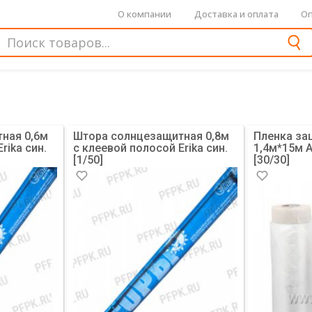
О компании
Доставка и оплата
Оп
ная 0,6м
Штора солнцезащитная 0,8м
Пленка за
rika син.
с клеевой полосой Erika син.
1,4м*15м A
[1/50]
[30/30]