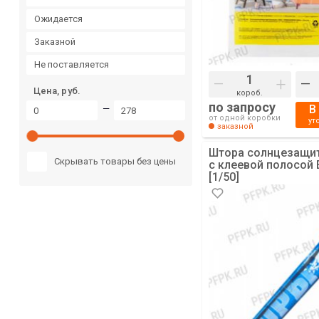
ожидается
заказной
не поставляется
–
+
–
Цена, руб.
короб.
по запросу
В
—
от одной коробки
ут
заказной
Штора солнцезащит
Скрывать товары без цены
с клеевой полосой E
[1/50]