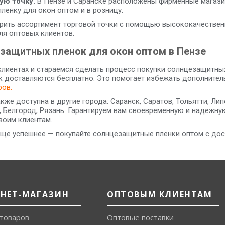
ую точку.
В Пензе и Саранске расположены фирменные магазин
ленку для окон оптом и в розницу.
ирить ассортимент торговой точки с помощью высококачествен
ля оптовых клиентов.
защитных пленок для окон оптом в Пензе
клиентах и стараемся сделать процесс покупки солнцезащитн
 доставляются бесплатно. Это помогает избежать дополнитель
ров.
кже доступна в другие города: Саранск, Саратов, Тольятти, Ли
, Белгород, Рязань. Гарантируем вам своевременную и надежну
воим клиентам.
еще успешнее — покупайте солнцезащитные пленки оптом с дос
РНЕТ-МАГАЗИН
ОПТОВЫМ КЛИЕНТАМ
 товаров
Оптовые поставки