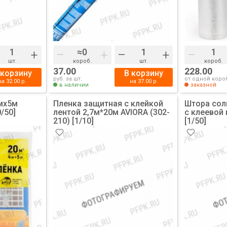
+
–
+
–
+
–
шт.
короб.
шт.
короб.
37.00
228.00
 корзину
В корзину
руб. за шт.
от одной коро
на
32.00
р.
на
37.00
р.
в наличии
заказной
мх5м
Пленка защитная с клейкой
Штора сол
0/50]
лентой 2,7м*20м AVIORA (302-
с клеевой 
210) [1/10]
[1/50]