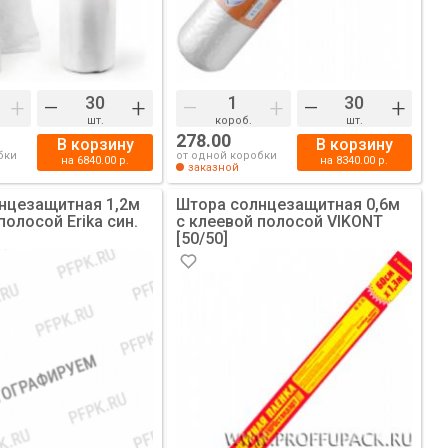
+
–
+
–
+
–
+
шт.
короб.
шт.
278.00
В корзину
В корзину
бки
от одной коробки
на
6840.00
р.
на
8340.00
р.
заказной
нцезащитная 1,2м
Штора солнцезащитная 0,6м
полосой Erika син.
с клеевой полосой VIKONT
[50/50]