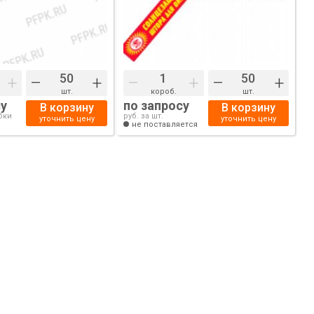
+
–
+
–
+
–
+
шт.
короб.
шт.
су
по запросу
В корзину
В корзину
бки
руб. за шт.
уточнить цену
уточнить цену
не поставляется