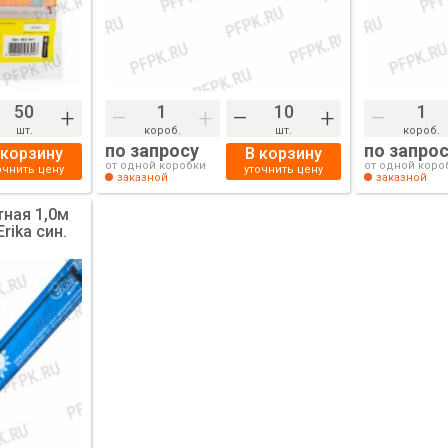
+
–
+
–
+
–
шт.
короб.
шт.
короб.
по запросу
по запро
 корзину
В корзину
от одной коробки
от одной коро
очнить цену
уточнить цену
заказной
заказной
ная 1,0м
rika син.