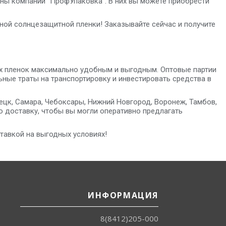
ы компании “ПрофУпаковка”. В них вы можете приобрести
ной солнцезащитной пленки! Заказывайте сейчас и получите
ых пленок максимально удобным и выгодным. Оптовые партии
ные траты на транспортировку и инвестировать средства в
пецк, Самара, Чебоксары, Нижний Новгород, Воронеж, Тамбов,
ю доставку, чтобы вы могли оперативно предлагать
тавкой на выгодных условиях!
ИНФОРМАЦИЯ
8(8412)205-000