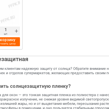
+
шт.
 корзину
очнить цену
езащитная
им клиентам надежную защиту от солнца? Обратите внимание н
очек и отделов супермаркетов, желающих предоставить своим 
пить солнцезащитную пленку?
 для окон — это тонкая защитная пленка из полиэстера с нан
фракрасное излучение, не снижая уровня видимой светопропуск
излишней жары, но и от выцветания мебели, пересыхания раст
тмосферы в помещении, и оно пользуется стабильным спросом