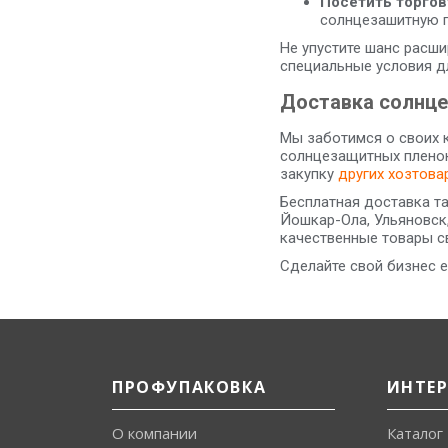
Посетить торгов
солнцезашитную п
Не упустите шанс расш
специальные условия д
Доставка солнце
Мы заботимся о своих 
солнцезащитных пленок
закупку
других хозтова
Бесплатная доставка та
Йошкар-Ола, Ульяновск
качественные товары с
Сделайте свой бизнес 
ПРОФУПАКОВКА
ИНТЕ
О компании
Каталог