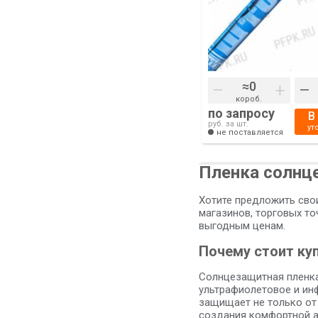
–
+
–
короб.
по запросу
В
руб. за шт.
ут
не поставляется
Пленка солнц
Хотите предложить сво
магазинов, торговых т
выгодным ценам.
Почему стоит ку
Солнцезащитная пленка
ультрафиолетовое и ин
защищает не только от 
создания комфортной а