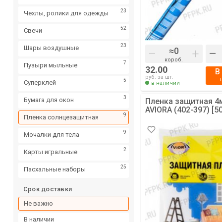
23
Чехлы, ролики для одежды
52
Свечи
23
Шары воздушные
–
+
–
короб.
7
Пузыри мыльные
32.00
В
руб. за шт.
5
Суперклей
в наличии
3
Бумага для окон
Пленка защитная 4
AVIORA (402-397) [5
9
Пленка солнцезащитная
9
Мочалки для тела
2
Карты игральные
25
Пасхальные наборы
Срок доставки
Не важно
в наличии