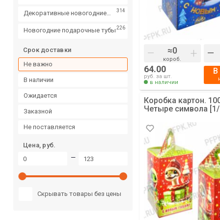
конфет
314
Декоративные новогодние
салфетки
226
Новогодние подарочные тубы
Срок доставки
–
+
–
короб.
Не важно
64.00
В
руб. за шт.
в наличии
в наличии
ожидается
Коробка картон. 100
Четыре символа [1/
заказной
не поставляется
Цена, руб.
—
Скрывать товары без цены