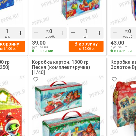
+
–
+
–
+
–
шт.
короб.
шт.
короб.
39.00
43.00
 корзину
В корзину
руб. за шт.
руб. за шт.
на
64.00
р.
на
39.00
р.
в наличии
в наличии
0 гр
Коробка картон. 1300 гр
Коробка ка
250]
Песня (комплект+ручка)
Золотое Вр
[1/40]