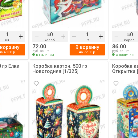
+
–
+
–
+
–
шт.
короб.
шт.
короб.
72.00
86.00
 корзину
В корзину
руб. за шт.
руб. за шт.
на
40.00
р.
на
72.00
р.
в наличии
в наличии
 гр Елки
Коробка картон. 500 гр
Коробка ка
Новогодняя [1/325]
Открытка [