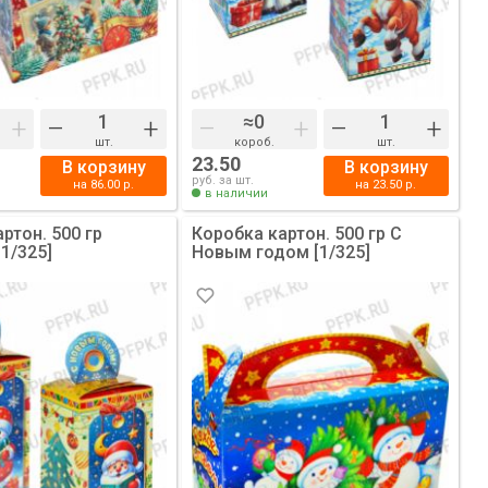
+
–
+
–
+
–
+
шт.
короб.
шт.
23.50
В корзину
В корзину
руб. за шт.
на
86.00
р.
на
23.50
р.
в наличии
ртон. 500 гр
Коробка картон. 500 гр С
1/325]
Новым годом [1/325]