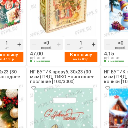
+
–
+
–
+
–
шт.
короб.
шт.
короб.
47.00
4.15
 корзину
В корзину
руб. за шт.
руб. за шт.
на
47.00
р.
на
47.00
р.
в наличии
в наличии
0х23 (30
НГ БУТИК проруб. 30х23 (30
НГ БУТИК п
вогоднее
мкм) ПВД, ТИКО Новогоднее
мкм) ПВД,
послание [100/3000]
коньки [10