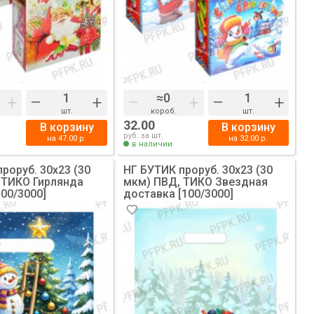
+
–
+
–
+
–
+
шт.
короб.
шт.
32.00
В корзину
В корзину
руб. за шт.
на
47.00
р.
на
32.00
р.
в наличии
роруб. 30х23 (30
НГ БУТИК проруб. 30х23 (30
 ТИКО Гирлянда
мкм) ПВД, ТИКО Звездная
00/3000]
доставка [100/3000]