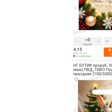
–
+
–
короб.
4.15
В
руб. за шт.
в наличии
НГ БУТИК проруб. 3
мкм) ПВД, ТИКО П
праздник [100/3000