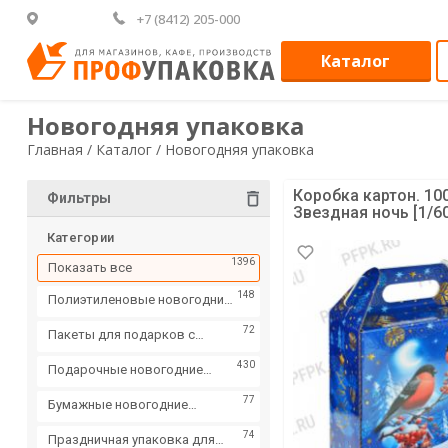
+7 (8412) 205-000
Каталог
Новогодняя упаковка
Главная /
Каталог /
Новогодняя упаковка
Коробка картон. 100
Фильтры
Звездная ночь [1/6
Категории
1396
Показать все
148
Полиэтиленовые новогодние
пакеты
72
Пакеты для подарков с
пластиковой ручкой
430
Подарочные новогодние
коробки
77
Бумажные новогодние
сумочки для подарков
74
Праздничная упаковка для