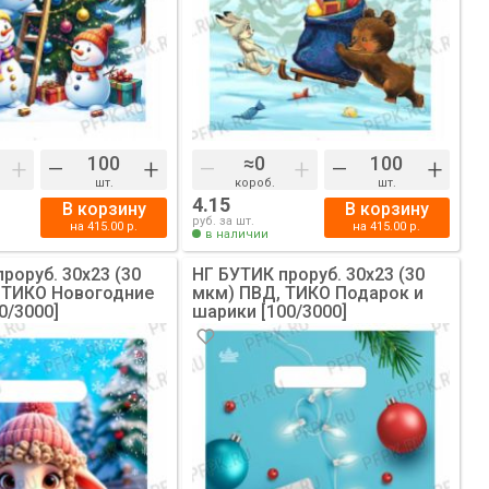
+
–
+
–
+
–
+
шт.
короб.
шт.
4.15
В корзину
В корзину
руб. за шт.
на
415.00
р.
на
415.00
р.
в наличии
роруб. 30х23 (30
НГ БУТИК проруб. 30х23 (30
 ТИКО Новогодние
мкм) ПВД, ТИКО Подарок и
0/3000]
шарики [100/3000]