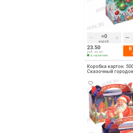
–
+
–
короб.
23.50
В
руб. за шт.
в наличии
Коробка картон. 500
Сказочный городок 