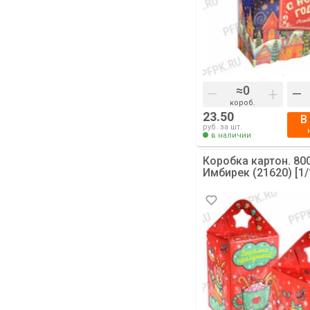
–
+
–
короб.
23.50
В
руб. за шт.
в наличии
Коробка картон. 800
Имбирек (21620) [1/