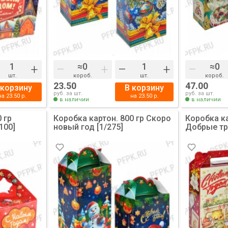
+
–
+
–
+
–
шт.
короб.
шт.
короб.
23.50
47.00
 корзину
В корзину
руб. за шт.
руб. за шт.
на
23.50
р.
на
23.50
р.
в наличии
в наличии
 гр
Коробка картон. 800 гр Скоро
Коробка ка
100]
новый год [1/275]
Добрые тр