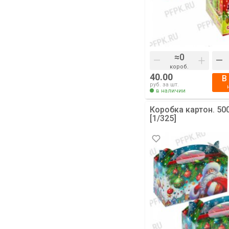
–
+
–
короб.
40.00
В
руб. за шт.
в наличии
Коробка картон. 500
[1/325]