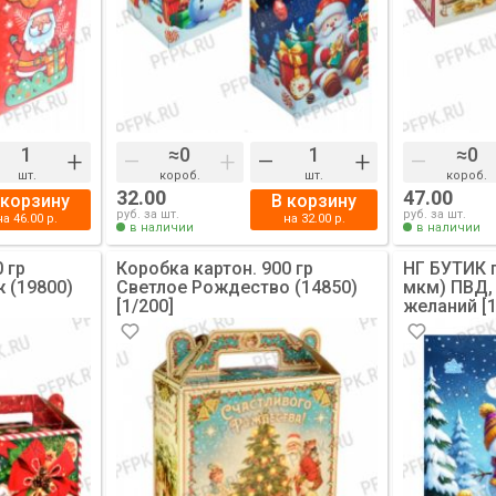
+
–
+
–
+
–
шт.
короб.
шт.
короб.
32.00
47.00
 корзину
В корзину
руб. за шт.
руб. за шт.
на
46.00
р.
на
32.00
р.
в наличии
в наличии
 гр
Коробка картон. 900 гр
НГ БУТИК п
 (19800)
Светлое Рождество (14850)
мкм) ПВД,
[1/200]
желаний [1