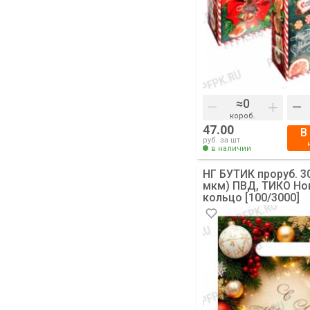
–
+
–
короб.
47.00
В
руб. за шт.
в наличии
НГ БУТИК проруб. 3
мкм) ПВД, ТИКО Но
кольцо [100/3000]