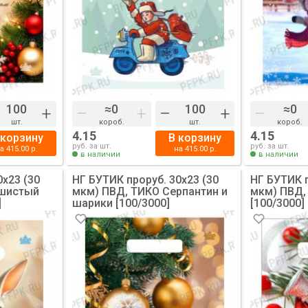
+
–
+
–
+
–
шт.
короб.
шт.
короб.
4.15
4.15
 корзину
В корзину
руб. за шт.
руб. за шт.
на
415.00
р.
на
415.00
р.
в наличии
в наличии
0х23 (30
НГ БУТИК проруб. 30х23 (30
НГ БУТИК п
ушистый
мкм) ПВД, ТИКО Серпантин и
мкм) ПВД,
]
шарики [100/3000]
[100/3000]