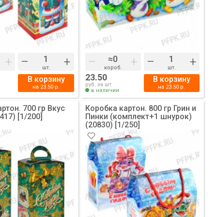
+
–
+
–
+
–
+
шт.
короб.
шт.
23.50
В корзину
В корзину
руб. за шт.
на
23.50
р.
на
23.50
р.
в наличии
ртон. 700 гр Вкус
Коробка картон. 800 гр Грин и
417) [1/200]
Пинки (комплект+1 шнурок)
(20830) [1/250]