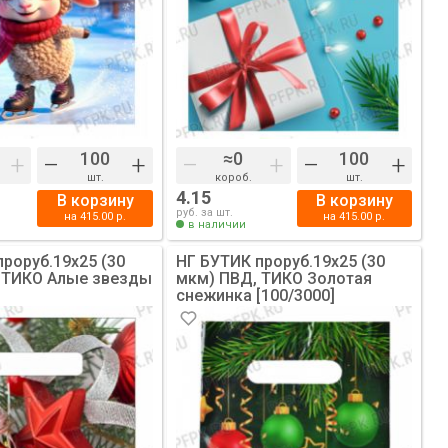
+
–
+
–
+
–
+
шт.
короб.
шт.
4.15
В корзину
В корзину
руб. за шт.
на
415.00
р.
на
415.00
р.
в наличии
роруб.19х25 (30
НГ БУТИК проруб.19х25 (30
 ТИКО Алые звезды
мкм) ПВД, ТИКО Золотая
снежинка [100/3000]