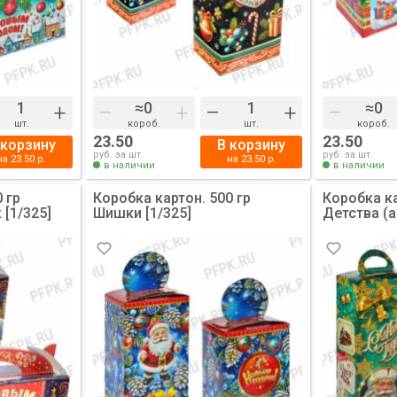
+
–
+
–
+
–
шт.
короб.
шт.
короб.
23.50
23.50
 корзину
В корзину
руб. за шт.
руб. за шт.
на
23.50
р.
на
23.50
р.
в наличии
в наличии
 гр
Коробка картон. 500 гр
Коробка ка
[1/325]
Шишки [1/325]
Детства (а