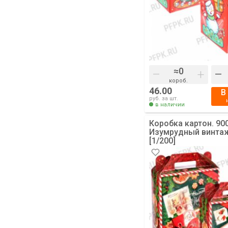
–
+
–
короб.
46.00
В
руб. за шт.
в наличии
Коробка картон. 900
Изумрудный винтаж
[1/200]