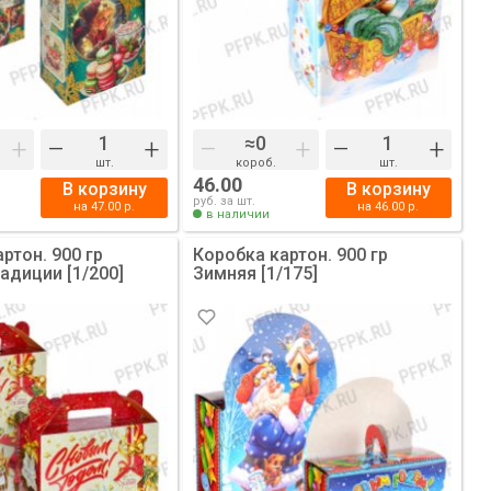
+
–
+
–
+
–
+
шт.
короб.
шт.
46.00
В корзину
В корзину
руб. за шт.
на
47.00
р.
на
46.00
р.
в наличии
ртон. 900 гр
Коробка картон. 900 гр
адиции [1/200]
Зимняя [1/175]