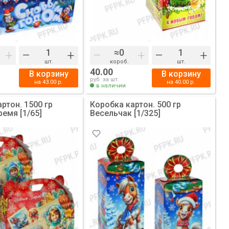
+
–
+
–
+
–
+
шт.
короб.
шт.
40.00
В корзину
В корзину
руб. за шт.
на
43.00
р.
на
40.00
р.
в наличии
ртон. 1500 гр
Коробка картон. 500 гр
емя [1/65]
Весельчак [1/325]