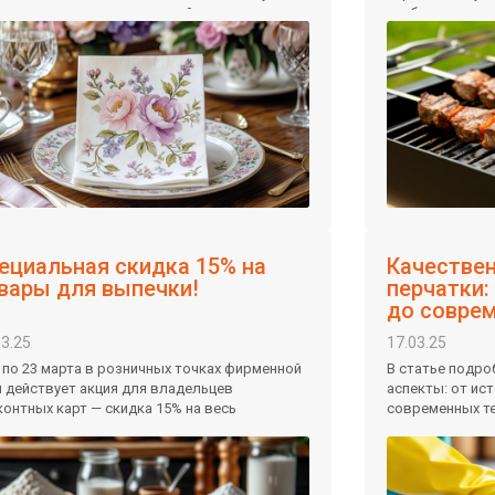
ходят для разных заведений, как можно
стабильно высо
имизировать расходы на закупку и почему
сформировать 
тные решения становятся все более
прибыль, и дад
улярными в сегменте HoReCa.
выбору товаро
ециальная скидка 15% на
Качестве
вары для выпечки!
перчатки:
до совре
03.25
17.03.25
7 по 23 марта в розничных точках фирменной
В статье подр
и действует акция для владельцев
аспекты: от ис
контных карт — скидка 15% на весь
современных те
ортимент товаров для выпечки.