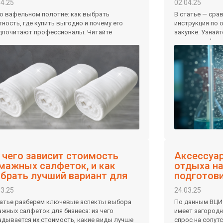
04.25
02.04.25
 о вафельном полотне: как выбрать
В статье — сра
тность, где купить выгодно и почему его
инструкция по 
дпочитают профессионалы. Читайте
закупке. Узнай
ктические советы.
клининга, офис
 чего зависит стоимость
Аксессуар
мажных салфеток, и как
отдыха на
брать лучший вариант для
подготови
знеса
увеличит
03.25
24.03.25
татье разберем ключевые аспекты выбора
По данным ВЦИ
ажных салфеток для бизнеса: из чего
имеет загородн
адывается их стоимость, какие виды лучше
спрос на сопут