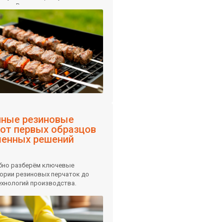
ким. В статье расскажем, как
ассортимент, который принесет
им экспертные рекомендации по
в.
нные резиновые
 от первых образцов
менных решений
обно разберём ключевые
тории резиновых перчаток до
хнологий производства.