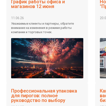
График работы офиса и
Но
магазинов 12 июня
"П
11.06.26
20.
Уважаемые клиенты и партнеры, обратите
внимание на изменения в режиме работы
компании и торговых точек.
Профессиональная упаковка
Ка
для пирогов: полное
ва
руководство по выбору
би