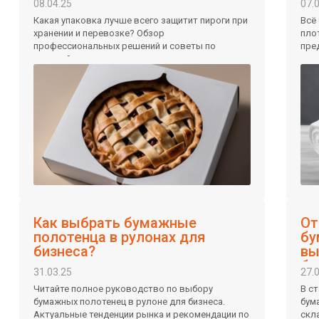
08.04.25
07.
Какая упаковка лучше всего защитит пироги при
Всё
хранении и перевозке? Обзор
пло
профессиональных решений и советы по
пре
оптовой закупке для пищевых производств.
пра
Читайте!
Как выбрать бумажные
От
полотенца в рулонах для
бу
бизнеса?
вы
би
31.03.25
27.
Читайте полное руководство по выбору
В с
бумажных полотенец в рулоне для бизнеса.
бум
Актуальные тенденции рынка и рекомендации по
скл