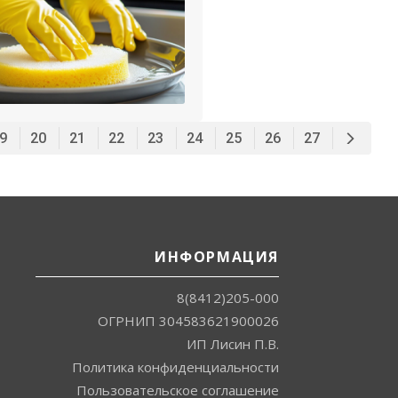
9
20
21
22
23
24
25
26
27
ИНФОРМАЦИЯ
8(8412)205-000
ОГРНИП 304583621900026
ИП Лисин П.В.
Политика конфиденциальности
Пользовательское соглашение