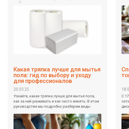
выбору поставщика.
под
опт
цве
поп
Какая тряпка лучше для мытья
Сп
пола: гид по выбору и уходу
то
для профессионалов
20.03.25
18.
Узнайте, какая тряпка лучше для мытья пола,
С 1
как за ней ухаживать и как часто менять. В этом
сет
руководстве мы подробно разберем виды
дис
тряпок, их материалы, преимущества и
асс
недостатки, а также дадим практические
советы по выбору, хранению и уходу.