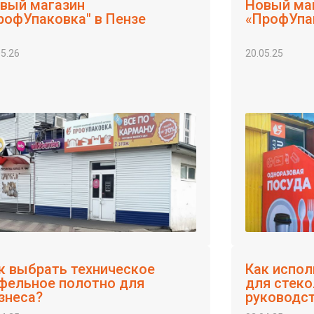
вый магазин
Новый ма
рофУпаковка" в Пензе
«ПрофУпа
05.26
20.05.25
к выбрать техническое
Как испол
фельное полотно для
для стеко
знеса?
руководс