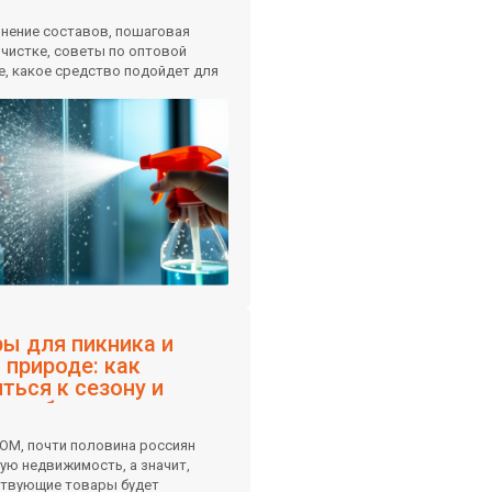
внение составов, пошаговая
очистке, советы по оптовой
те, какое средство подойдет для
ов и магазинов.
ы для пикника и
 природе: как
ться к сезону и
ь прибыль
ОМ, почти половина россиян
ую недвижимость, а значит,
ствующие товары будет