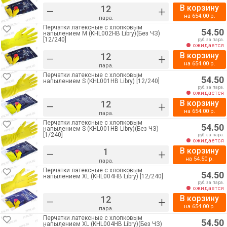
В корзину
–
+
на
654.00
р.
пара.
Перчатки латексные с хлопковым
54.50
напылением M (KHL002HB Libry)(Без ЧЗ)
[12/240]
руб. за пара.
ожидается
В корзину
–
+
на
654.00
р.
пара.
Перчатки латексные с хлопковым
54.50
напылением S (KHL001HB Libry) [12/240]
руб. за пара.
ожидается
В корзину
–
+
на
654.00
р.
пара.
Перчатки латексные с хлопковым
54.50
напылением S (KHL001HB Libry)(Без ЧЗ)
[1/240]
руб. за пара.
ожидается
В корзину
–
+
на
54.50
р.
пара.
Перчатки латексные с хлопковым
54.50
напылением XL (KHL004HB Libry) [12/240]
руб. за пара.
ожидается
В корзину
–
+
на
654.00
р.
пара.
Перчатки латексные с хлопковым
54.50
напылением XL (KHL004HB Libry)(Без ЧЗ)