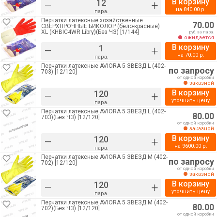
В корзину
–
+
на
840.00
р.
пара.
Перчатки латексные хозяйственные
70.00
СВЕРХПРОЧНЫЕ БИКОЛОР (бело-красные)
XL (KHBIC4WR Libry)(Без ЧЗ) [1/144]
руб. за пара.
ожидается
В корзину
–
+
на
70.00
р.
пара.
Перчатки латексные AVIORA 5 ЗВЁЗД L (402-
по запросу
703) [12/120]
от одной коробки
заказной
В корзину
–
+
уточнить цену
пара.
Перчатки латексные AVIORA 5 ЗВЁЗД L (402-
80.00
703)(Без ЧЗ) [12/120]
от одной коробки
заказной
В корзину
–
+
на
9600.00
р.
пара.
Перчатки латексные AVIORA 5 ЗВЁЗД M (402-
по запросу
702) [12/120]
от одной коробки
заказной
В корзину
–
+
уточнить цену
пара.
Перчатки латексные AVIORA 5 ЗВЁЗД M (402-
80.00
702)(Без ЧЗ) [12/120]
от одной коробки