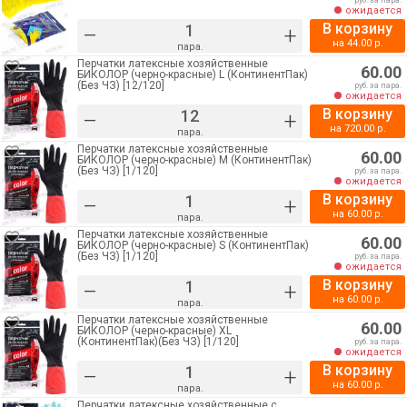
руб. за пара.
ожидается
В корзину
–
+
на
44.00
р.
пара.
Перчатки латексные хозяйственные
60.00
БИКОЛОР (черно-красные) L (КонтинентПак)
(Без ЧЗ) [12/120]
руб. за пара.
ожидается
В корзину
–
+
на
720.00
р.
пара.
Перчатки латексные хозяйственные
60.00
БИКОЛОР (черно-красные) M (КонтинентПак)
(Без ЧЗ) [1/120]
руб. за пара.
ожидается
В корзину
–
+
на
60.00
р.
пара.
Перчатки латексные хозяйственные
60.00
БИКОЛОР (черно-красные) S (КонтинентПак)
(Без ЧЗ) [1/120]
руб. за пара.
ожидается
В корзину
–
+
на
60.00
р.
пара.
Перчатки латексные хозяйственные
60.00
БИКОЛОР (черно-красные) XL
(КонтинентПак)(Без ЧЗ) [1/120]
руб. за пара.
ожидается
В корзину
–
+
на
60.00
р.
пара.
Перчатки латексные хозяйственные с