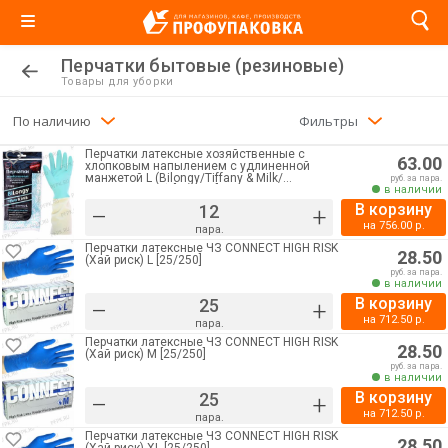
Перчатки бытовые (резиновые)
Товары для уборки
По наличию
Фильтры
Перчатки латексные хозяйственные с
63.00
хлопковым напылением с удлиненной
манжетой L (Bilongy/Tiffany & Milk/
руб. за пара.
КонтинентПак) [12/120]
в наличии
В корзину
–
+
на
756.00
р.
пара.
Перчатки латексные ЧЗ CONNECT HIGH RISK
28.50
(Хай риск) L [25/250]
руб. за пара.
в наличии
В корзину
–
+
на
712.50
р.
пара.
Перчатки латексные ЧЗ CONNECT HIGH RISK
28.50
(Хай риск) M [25/250]
руб. за пара.
в наличии
В корзину
–
+
на
712.50
р.
пара.
Перчатки латексные ЧЗ CONNECT HIGH RISK
28.50