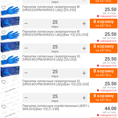
на
637.50
р.
пара.
Перчатки латексные сверхпрочные M
25.50
(HR002G0PM/KHR002 Libry) [25/250]
руб. за пара.
ожидается
В корзину
–
+
на
637.50
р.
пара.
Перчатки латексные сверхпрочные M
25.50
(HR002G0PM/KHR002 Libry)(Без ЧЗ) [25/250]
руб. за пара.
ожидается
В корзину
–
+
на
637.50
р.
пара.
Перчатки латексные сверхпрочные XL
25.50
(HR004GOPM/KHR004 Libry) [25/250]
руб. за пара.
ожидается
В корзину
–
+
на
637.50
р.
пара.
Перчатки латексные сверхпрочные XL
25.50
(HR004GOPM/KHR004 Libry)(Без ЧЗ) [25/250]
руб. за пара.
ожидается
В корзину
–
+
на
637.50
р.
пара.
Перчатки латексные хозяйственные LIBRY L
44.00
(KHL003)(Без ЧЗ) [1/240]
руб. за пара.
ожидается