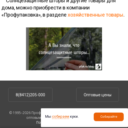
Солнцезащитные шторы и другие товары для
дома, можно приобрести в компании
«Профупаковка», в разделе
хозяйственные товары
.
8(8412)205-000
Оптовые цены
© 1995–2026 ПрофУпаковка. На сайте указаны розничные цены,
Мы
собираем
куки.
Собирайте
оптовым клиентам предоставляются скидки.
Политика конфиденциальности
.