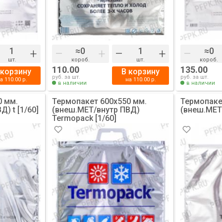
+
–
+
–
+
–
шт.
короб.
шт.
короб.
110.00
135.00
 корзину
В корзину
руб. за шт.
руб. за шт.
на
110.00
р.
на
110.00
р.
в наличии
в наличии
0 мм.
Термопакет 600х550 мм.
Термопаке
) t [1/60]
(внеш.МЕТ/внутр ПВД)
(внеш.МЕТ/
Termopack [1/60]