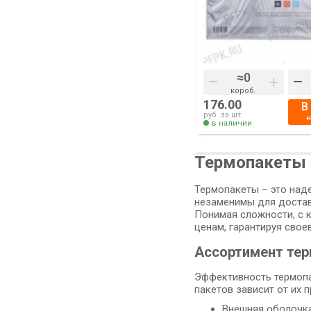
–
+
–
короб.
176.00
В
руб. за шт.
в наличии
Термопакеты
Термопакеты – это над
незаменимы для доставк
Понимая сложности, с 
ценам, гарантируя сво
Ассортимент тер
Эффективность термоп
пакетов зависит от их 
Внешняя оболочка