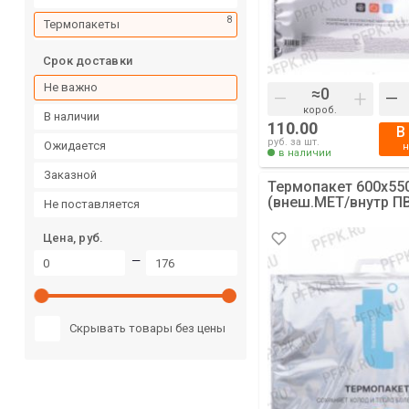
8
Термопакеты
Срок доставки
Не важно
–
+
–
короб.
в наличии
110.00
В
руб. за шт.
ожидается
в наличии
заказной
Термопакет 600х55
(внеш.МЕТ/внутр ПВД
не поставляется
Цена, руб.
—
Скрывать товары без цены