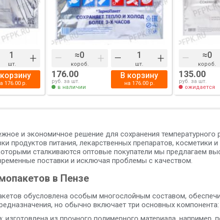
+
–
+
–
+
–
шт.
короб.
шт.
короб.
176.00
135.00
 корзину
В корзину
руб. за шт.
руб. за шт.
на
176.00
р.
на
176.00
р.
в наличии
ожидается
ежное и экономичное решение для сохранения температурного р
и продуктов питания, лекарственных препаратов, косметики и 
которыми сталкиваются оптовые покупатели мы предлагаем в
евременные поставки и исключая проблемы с качеством.
мопакетов в Пензе
акетов обусловлена особым многослойным составом, обеспеч
предназначения, но обычно включает три основных компонента:
: изготовлена из прочного полимерного материала, например, 