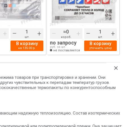
+
–
+
–
+
–
+
шт.
короб.
шт.
по запросу
В корзину
В корзину
руб. за шт.
на
135.00
р.
уточнить цену
не поставляется
ежима товаров при транспортировке и хранении. Они
других чувствительных к перепадам температур грузов.
ысококачественные термопакеты по конкурентоспособным
ивающим надежную теплоизоляцию. Состав изотермических
полиэтиленовой или полипропиленовой пленки. Она защищает