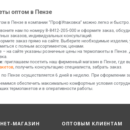
еты оптом в Пензе
том в Пензе в компании “ПрофУпаковка” можно легко и быстро.
воните нам по номеру 8-8412-205-000 и оформите заказ, обсуд
пных заказов, индивидуальных консультаций.
ормите заказ прямо на сайте. Выберите необходимые изделия, 
миться с полным ассортиментом, ценами.
е – на сайте указаны розничные цены на термопакеты в Пензе.
вка.
е:
приглашаем посетить наш фирменный магазин в Пензе, где в
акетов
, получить консультацию специалиста, забрать заказ.
по Пензе осуществляется 6 дней в неделю. При оформлении зак
ремимся обеспечить максимально комфортные условия сотрудн
аших термопакетов и в оперативности работы.
РНЕТ-МАГАЗИН
ОПТОВЫМ КЛИЕНТАМ