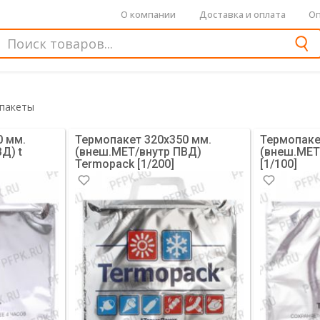
О компании
Доставка и оплата
Оп
пакеты
0 мм.
Термопакет 320х350 мм.
Термопаке
Д) t
(внеш.МЕТ/внутр ПВД)
(внеш.МЕТ
Termopack [1/200]
[1/100]