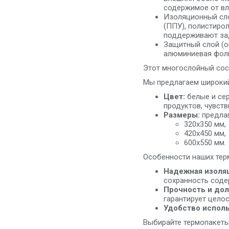
содержимое от вл
Изоляционный сло
(ППУ), полистиро
поддерживают зад
Защитный слой (о
алюминиевая фоль
Этот многослойный сос
Мы предлагаем широкий
Цвет:
белые и сер
продуктов, чувств
Размеры:
предлаг
320х350 мм,
420х450 мм,
600х550 мм.
Особенности наших тер
Надежная изоля
сохранность соде
Прочность и дол
гарантирует целос
Удобство исполь
Выбирайте термопакеты