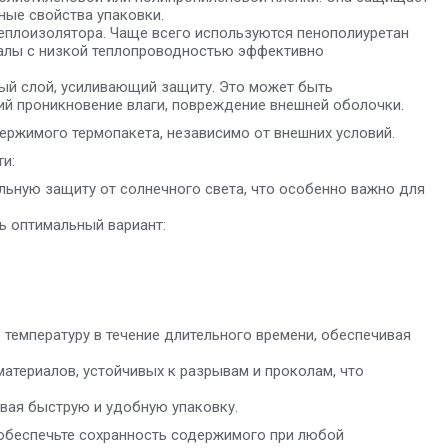
ные свойства упаковки.
еплоизолятора. Чаще всего используются пенополиуретан
риалы с низкой теплопроводностью эффективно
ный слой, усиливающий защиту. Это может быть
й проникновение влаги, повреждение внешней оболочки.
ржимого термопакета, независимо от внешних условий.
и:
ьную защиту от солнечного света, что особенно важно для
ь оптимальный вариант:
температуру в течение длительного времени, обеспечивая
атериалов, устойчивых к разрывам и проколам, что
ивая быструю и удобную упаковку.
 обеспечьте сохранность содержимого при любой