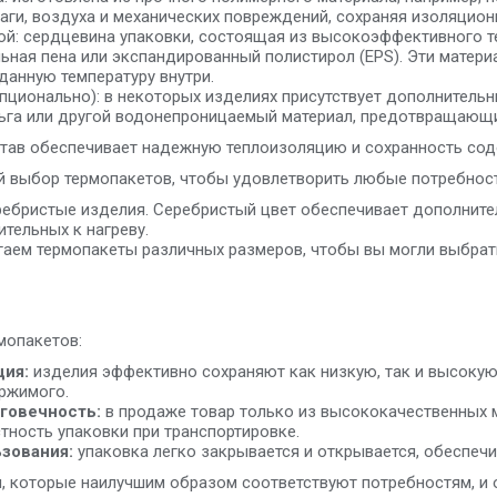
аги, воздуха и механических повреждений, сохраняя изоляцион
й: сердцевина упаковки, состоящая из высокоэффективного т
льная пена или экспандированный полистирол (EPS). Эти мате
анную температуру внутри.
пционально): в некоторых изделиях присутствует дополнитель
га или другой водонепроницаемый материал, предотвращающи
тав обеспечивает надежную теплоизоляцию и сохранность соде
 выбор термопакетов, чтобы удовлетворить любые потребност
ебристые изделия. Серебристый цвет обеспечивает дополнител
ительных к нагреву.
аем термопакеты различных размеров, чтобы вы могли выбрат
мопакетов:
ция:
изделия эффективно сохраняют как низкую, так и высокую 
ржимого.
говечность:
в продаже товар только из высококачественных м
тность упаковки при транспортировке.
зования:
упаковка легко закрывается и открывается, обеспеч
, которые наилучшим образом соответствуют потребностям, и