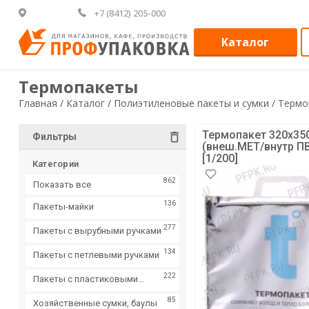
+7 (8412) 205-000
Каталог
Термопакеты
Главная /
Каталог /
Полиэтиленовые пакеты и сумки /
Термо
Термопакет 320х35
Фильтры
(внеш.МЕТ/внутр ПВ
[1/200]
Категории
862
Показать все
136
Пакеты-майки
277
Пакеты с вырубными ручками
134
Пакеты с петлевыми ручками
222
Пакеты с пластиковыми
ручками
85
Хозяйственные сумки, баулы