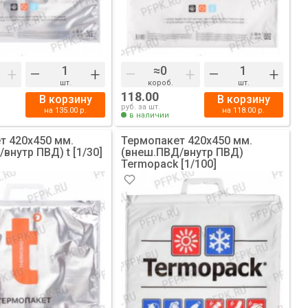
+
–
+
–
+
–
+
шт.
короб.
шт.
118.00
В корзину
В корзину
руб. за шт.
на
135.00
р.
на
118.00
р.
в наличии
т 420х450 мм.
Термопакет 420х450 мм.
внутр ПВД) t [1/30]
(внеш.ПВД/внутр ПВД)
Termopack [1/100]