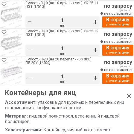
Емкость Я-10 (на 10 куриных яиц) УК-25-11
по запросу
ПЭТ [1/512]
руб. за шт.
не поставляется
В корзину
–
+
уточнить цену
шт.
Емкость Я-10 (на 10 куриных яиц) УК-25-19
по запросу
ПЭТ [1/512]
руб. за шт.
не поставляется
В корзину
–
+
уточнить цену
шт.
Емкость Я-20 (на 20 перепелиных яиц)
по запросу
ПЯ-20У [1/400]
руб. за шт.
не поставляется
В корзину
–
+
уточнить цену
шт.
Контейнеры для яиц
Ассортимент:
упаковка для куриных и перепелиных яиц
от компании «Профупаковка» оптом.
Материал:
пищевой полистирол, вспененный пищевой
полистирол.
Характеристики:
Контейнер, яичный лоток имеют