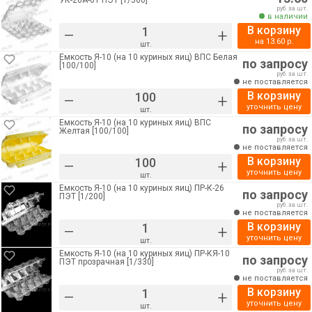
УК-26А-01 ПЭТ [1/560]
руб. за шт.
в наличии
В корзину
–
+
на
13.60
р.
шт.
Емкость Я-10 (на 10 куриных яиц) ВПС Белая
по запросу
[100/100]
руб. за шт.
не поставляется
В корзину
–
+
уточнить цену
шт.
Емкость Я-10 (на 10 куриных яиц) ВПС
по запросу
Желтая [100/100]
руб. за шт.
не поставляется
В корзину
–
+
уточнить цену
шт.
Емкость Я-10 (на 10 куриных яиц) ПР-К-26
по запросу
ПЭТ [1/200]
руб. за шт.
не поставляется
В корзину
–
+
уточнить цену
шт.
Емкость Я-10 (на 10 куриных яиц) ПР-КЯ-10
по запросу
ПЭТ прозрачная [1/330]
руб. за шт.
не поставляется
В корзину
–
+
уточнить цену
шт.