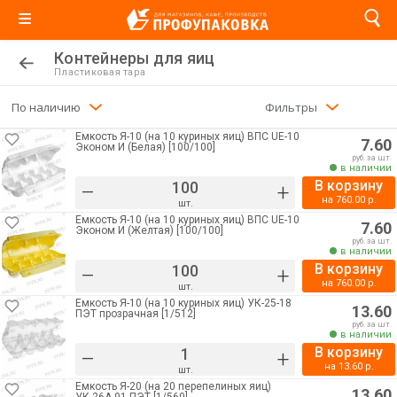
Контейнеры для яиц
Пластиковая тара
По наличию
Фильтры
Емкость Я-10 (на 10 куриных яиц) ВПС UE-10
7.60
Эконом И (Белая) [100/100]
руб. за шт.
в наличии
В корзину
–
+
на
760.00
р.
шт.
Емкость Я-10 (на 10 куриных яиц) ВПС UE-10
7.60
Эконом И (Желтая) [100/100]
руб. за шт.
в наличии
В корзину
–
+
на
760.00
р.
шт.
Емкость Я-10 (на 10 куриных яиц) УК-25-18
13.60
ПЭТ прозрачная [1/512]
руб. за шт.
в наличии
В корзину
–
+
на
13.60
р.
шт.
Емкость Я-20 (на 20 перепелиных яиц)
13.60