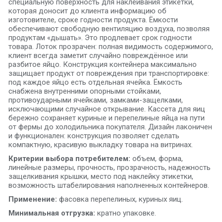
специальную поверхность для наклеивания этикетки,
которая доносит до клиента информацию об
изготовителе, сроке годности продукта. Ёмкости
обеспечивают свободную вентиляцию воздуха, позволяя
продуктам «дышать». Это продлевает срок годности
товара. Лоток прозрачен: полная видимость содержимого,
клиент всегда заметит случайно повреждённое или
разбитое яйцо. Конструкция контейнера максимально
защищает продукт от повреждения при транспортировке:
под каждое яйцо есть отдельная ячейка. Ёмкость
снабжена внутренними опорными стойками,
противоударными ячейками, замками-защелками,
исключающими случайное открывание. Кассета для яиц
бережно сохраняет куриные и перепелиные яйца на пути
от фермы до холодильника покупателя. Дизайн лаконичен
и функционален: конструкция позволяет сделать
компактную, красивую выкладку товара на витринах.
Критерии выбора потребителем:
объем, форма,
линейные размеры, прочность, прозрачность, надежность
защелкивания крышки, место под наклейку этикетки,
возможность штабелирования наполненных контейнеров.
Применение:
фасовка перепелиных, куриных яиц.
Минимальная отгрузка:
кратно упаковке.