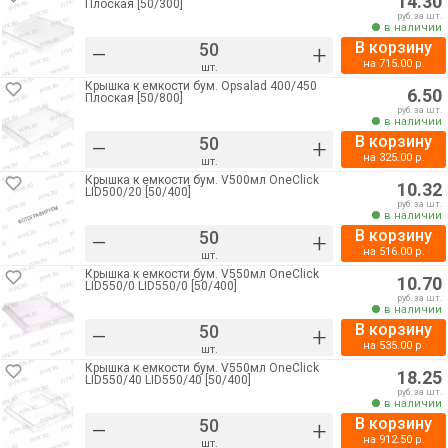
14.30
Плоская [50/300]
руб. за шт.
в наличии
В корзину
–
+
на
715.00
р.
шт.
Крышка к емкости бум. Opsalad 400/450
6.50
Плоская [50/800]
руб. за шт.
в наличии
В корзину
–
+
на
325.00
р.
шт.
Крышка к емкости бум. V500мл OneClick
10.32
LID500/20 [50/400]
руб. за шт.
в наличии
В корзину
–
+
на
516.00
р.
шт.
Крышка к емкости бум. V550мл OneClick
10.70
LID550/0 LID550/0 [50/400]
руб. за шт.
в наличии
В корзину
–
+
на
535.00
р.
шт.
Крышка к емкости бум. V550мл OneClick
18.25
LID550/40 LID550/40 [50/400]
руб. за шт.
в наличии
В корзину
–
+
на
912.50
р.
шт.