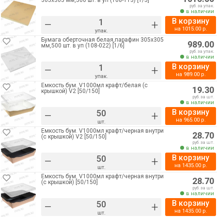
305х305 мм,500 шт. в уп (108-113) [1/5]
руб. за упак.
в наличии
В корзину
–
+
на
1015.00
р.
упак.
Бумага оберточная белая,парафин 305х305
989.00
мм,500 шт. в уп (108-022) [1/6]
руб. за упак.
в наличии
В корзину
–
+
на
989.00
р.
упак.
Емкость бум. V1000мл крафт/белая (с
19.30
крышкой) V2 [50/150]
руб. за шт.
в наличии
В корзину
–
+
на
965.00
р.
шт.
Емкость бум. V1000мл крафт/черная внутри
28.70
(с крышкой) V2 [50/150]
руб. за шт.
в наличии
В корзину
–
+
на
1435.00
р.
шт.
Емкость бум. V1000мл крафт/черная внутри
28.70
(с крышкой) [50/150]
руб. за шт.
в наличии
В корзину
–
+
на
1435.00
р.
шт.