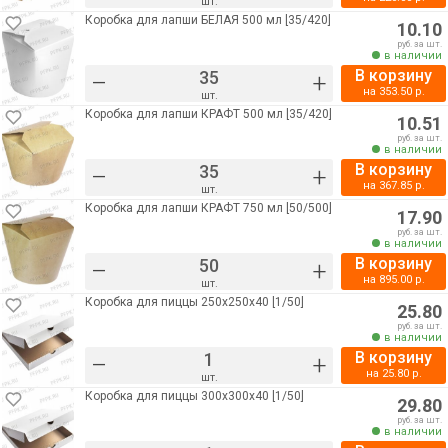
шт.
Коробка для лапши БЕЛАЯ 500 мл [35/420]
10.10
руб. за шт.
в наличии
В корзину
–
+
на
353.50
р.
шт.
Коробка для лапши КРАФТ 500 мл [35/420]
10.51
руб. за шт.
в наличии
В корзину
–
+
на
367.85
р.
шт.
Коробка для лапши КРАФТ 750 мл [50/500]
17.90
руб. за шт.
в наличии
В корзину
–
+
на
895.00
р.
шт.
Коробка для пиццы 250х250х40 [1/50]
25.80
руб. за шт.
в наличии
В корзину
–
+
на
25.80
р.
шт.
Коробка для пиццы 300х300х40 [1/50]
29.80
руб. за шт.
в наличии