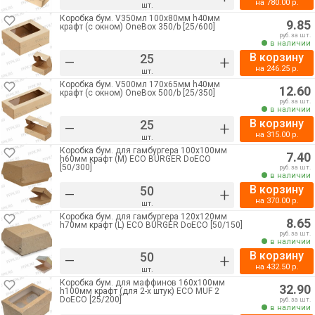
на
780.00
р.
шт.
Коробка бум. V350мл 100х80мм h40мм
9.85
крафт (с окном) OneBox 350/b [25/600]
руб. за шт.
в наличии
В корзину
–
+
на
246.25
р.
шт.
Коробка бум. V500мл 170х65мм h40мм
12.60
крафт (с окном) OneBox 500/b [25/350]
руб. за шт.
в наличии
В корзину
–
+
на
315.00
р.
шт.
Коробка бум. для гамбургера 100х100мм
7.40
h60мм крафт (М) ECO BURGER DoECO
[50/300]
руб. за шт.
в наличии
В корзину
–
+
на
370.00
р.
шт.
Коробка бум. для гамбургера 120х120мм
8.65
h70мм крафт (L) ECO BURGER DoECO [50/150]
руб. за шт.
в наличии
В корзину
–
+
на
432.50
р.
шт.
Коробка бум. для маффинов 160х100мм
32.90
h100мм крафт (для 2-х штук) ECO MUF 2
DoECO [25/200]
руб. за шт.
в наличии