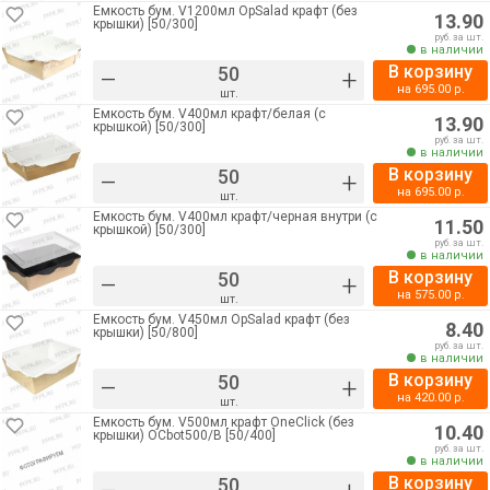
Емкость бум. V1200мл OpSalad крафт (без
13.90
крышки) [50/300]
руб. за шт.
в наличии
В корзину
–
+
на
695.00
р.
шт.
Емкость бум. V400мл крафт/белая (с
13.90
крышкой) [50/300]
руб. за шт.
в наличии
В корзину
–
+
на
695.00
р.
шт.
Емкость бум. V400мл крафт/черная внутри (с
11.50
крышкой) [50/300]
руб. за шт.
в наличии
В корзину
–
+
на
575.00
р.
шт.
Емкость бум. V450мл OpSalad крафт (без
8.40
крышки) [50/800]
руб. за шт.
в наличии
В корзину
–
+
на
420.00
р.
шт.
Емкость бум. V500мл крафт OneClick (без
10.40
крышки) OCbot500/В [50/400]
руб. за шт.
в наличии
В корзину