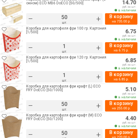
14.70
окном) ECO MB6 DoECO [50/500]
руб. за шт.
в наличии
В корзину
–
+
на
735.00
р.
шт.
Коробка для картофеля фри 100 гр. Картония
6.75
[1/500]
руб. за шт.
в наличии
В корзину
–
+
на
6.75
р.
шт.
Коробка для картофеля фри 120 гр. Картония
6.85
[1/500]
руб. за шт.
в наличии
В корзину
–
+
на
6.85
р.
шт.
Коробка для картофеля фри крафт (L) ECO
5.10
FRY DoECO [50/1000]
руб. за шт.
в наличии
В корзину
–
+
на
255.00
р.
шт.
Коробка для картофеля фри крафт (М) ECO
4.40
FRY DoECO [50/1200]
руб. за шт.
в наличии
В корзину
–
+
на
220.00
р.