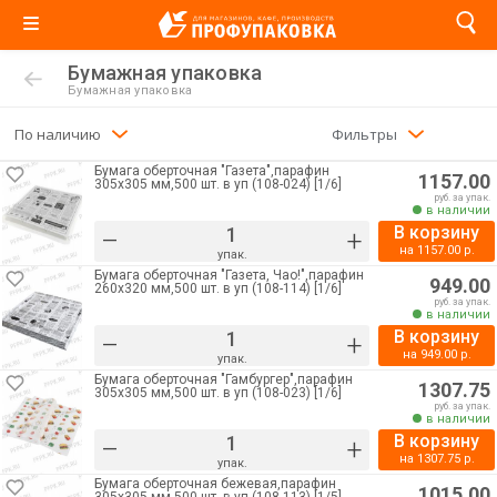
Бумажная упаковка
Бумажная упаковка
По наличию
Фильтры
Бумага оберточная "Газета",парафин
1157.00
305х305 мм,500 шт. в уп (108-024) [1/6]
руб. за упак.
в наличии
В корзину
–
+
на
1157.00
р.
упак.
Бумага оберточная "Газета, Чао!",парафин
949.00
260х320 мм,500 шт. в уп (108-114) [1/6]
руб. за упак.
в наличии
В корзину
–
+
на
949.00
р.
упак.
Бумага оберточная "Гамбургер",парафин
1307.75
305х305 мм,500 шт. в уп (108-023) [1/6]
руб. за упак.
в наличии
В корзину
–
+
на
1307.75
р.
упак.
Бумага оберточная бежевая,парафин
1015.00