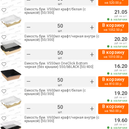
–
+
на
520.00
р.
шт.
Емкость бум. V500мл крафт/белая (с
21.05
крышкой) [50/300]
руб. за шт.
в наличии
В корзину
–
+
на
1052.50
р.
шт.
Емкость бум. V500мл крафт/черная внутри (с
20.20
крышкой) [50/300]
руб. за шт.
в наличии
В корзину
–
+
на
1010.00
р.
шт.
Емкость бум. V550мл OneClick Bottom
16.20
черная (без крышки) 550/bBLACK [50/400]
руб. за шт.
в наличии
В корзину
–
+
на
810.00
р.
шт.
Емкость бум. V600мл крафт/белая (с
19.20
крышкой) [50/300]
руб. за шт.
в наличии
В корзину
–
+
на
960.00
р.
шт.
Емкость бум. V600мл крафт/черная внутри (с
19.60
крышкой) [50/300]
руб. за шт.
в наличии