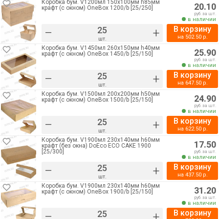
Коробка бум. V1200мл 150х100мм h85мм
20.10
крафт (с окном) OneBox 1200/b [25/250]
руб. за шт.
в наличии
В корзину
–
+
на
502.50
р.
шт.
Коробка бум. V1450мл 260х150мм h40мм
25.90
крафт (с окном) OneBox 1450/b [25/150]
руб. за шт.
в наличии
В корзину
–
+
на
647.50
р.
шт.
Коробка бум. V1500мл 200х200мм h50мм
24.90
крафт (с окном) OneBox 1500/b [25/150]
руб. за шт.
в наличии
В корзину
–
+
на
622.50
р.
шт.
Коробка бум. V1900мл 230х140мм h60мм
17.50
крафт (без окна) DoEco ECO CAKE 1900
[25/300]
руб. за шт.
в наличии
В корзину
–
+
на
437.50
р.
шт.
Коробка бум. V1900мл 230х140мм h60мм
31.20
крафт (с окном) OneBox 1900/b [25/150]
руб. за шт.
в наличии
В корзину
–
+