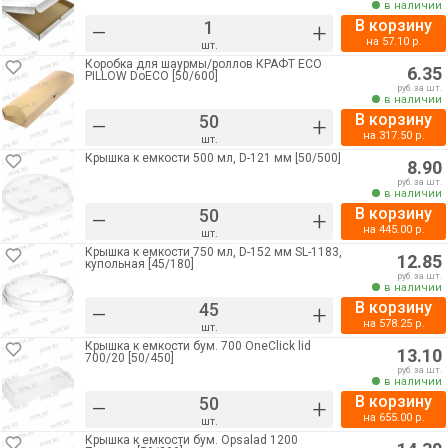
в наличии
В корзину
–
+
на
57.10
р.
шт.
Коробка для шаурмы/роллов КРАФТ ECO
6.35
PILLOW DoECO [50/600]
руб. за шт.
в наличии
В корзину
–
+
на
317.50
р.
шт.
Крышка к емкости 500 мл, D-121 мм [50/500]
8.90
руб. за шт.
в наличии
В корзину
–
+
на
445.00
р.
шт.
Крышка к емкости 750 мл, D-152 мм SL-1183,
12.85
купольная [45/180]
руб. за шт.
в наличии
В корзину
–
+
на
578.25
р.
шт.
Крышка к емкости бум. 700 OneСlick lid
13.10
700/20 [50/450]
руб. за шт.
в наличии
В корзину
–
+
на
655.00
р.
шт.
Крышка к емкости бум. Opsalad 1200