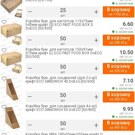
DoECO [25/100]
руб. за шт.
в наличии
В корзину
–
+
на
1732.50
р.
шт.
Коробка бум. для наггетсов 115х75мм
6.60
h45мм крафт (S) ECO FAST FOOD BOX S
DoECO [50/600]
руб. за шт.
в наличии
В корзину
–
+
на
330.00
р.
шт.
Коробка бум. для наггетсов 150х91мм
10.50
h70мм крафт (L) ECO FAST FOOD BOX DoECO
[50/500]
руб. за шт.
в наличии
В корзину
–
+
на
525.00
р.
шт.
Коробка бум. для сэндвичей (для 2-х шт)
7.10
крафт ECO SANDWICH 40 DoEco [50/600]
руб. за шт.
в наличии
В корзину
–
+
на
355.00
р.
шт.
Коробка бум. для сэндвичей (для 4-х шт)
9.95
крафт ECO SANDWICH 60 DoECO [50/800]
руб. за шт.
в наличии
В корзину
–
+
на
497.50
р.
шт.
Коробка бум. МВ6 180х55мм h55мм крафт (с