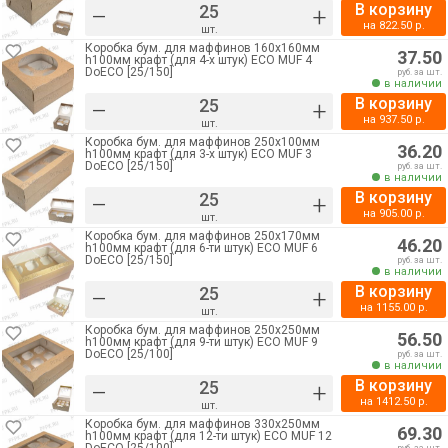
В корзину
–
+
на
822.50
р.
шт.
Коробка бум. для маффинов 160х160мм
37.50
h100мм крафт (для 4-х штук) ECO MUF 4
DoECO [25/150]
руб. за шт.
в наличии
В корзину
–
+
на
937.50
р.
шт.
Коробка бум. для маффинов 250х100мм
36.20
h100мм крафт (для 3-х штук) ECO MUF 3
DoECO [25/150]
руб. за шт.
в наличии
В корзину
–
+
на
905.00
р.
шт.
Коробка бум. для маффинов 250х170мм
46.20
h100мм крафт (для 6-ти штук) ECO MUF 6
DoECO [25/150]
руб. за шт.
в наличии
В корзину
–
+
на
1155.00
р.
шт.
Коробка бум. для маффинов 250х250мм
56.50
h100мм крафт (для 9-ти штук) ECO MUF 9
DoECO [25/100]
руб. за шт.
в наличии
В корзину
–
+
на
1412.50
р.
шт.
Коробка бум. для маффинов 330х250мм
69.30
h100мм крафт (для 12-ти штук) ECO MUF 12