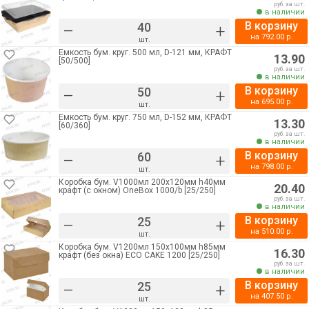
руб. за шт.
в наличии
В корзину
–
+
на
792.00
р.
шт.
Емкость бум. круг. 500 мл, D-121 мм, КРАФТ
13.90
[50/500]
руб. за шт.
в наличии
В корзину
–
+
на
695.00
р.
шт.
Емкость бум. круг. 750 мл, D-152 мм, КРАФТ
13.30
[60/360]
руб. за шт.
в наличии
В корзину
–
+
на
798.00
р.
шт.
Коробка бум. V1000мл 200х120мм h40мм
20.40
крафт (с окном) OneBox 1000/b [25/250]
руб. за шт.
в наличии
В корзину
–
+
на
510.00
р.
шт.
Коробка бум. V1200мл 150х100мм h85мм
16.30
крафт (без окна) ECO CAKE 1200 [25/250]
руб. за шт.
в наличии
В корзину
–
+
на
407.50
р.
шт.