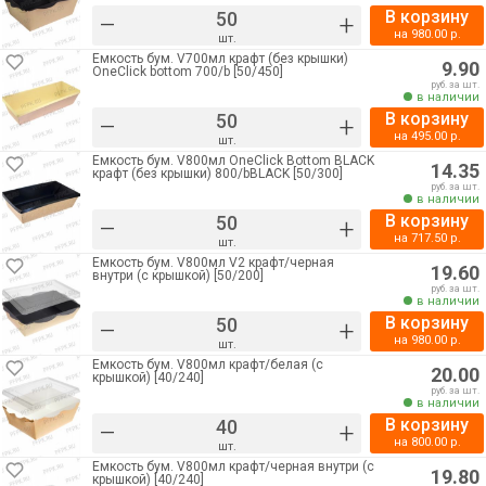
В корзину
–
+
на
980.00
р.
шт.
Емкость бум. V700мл крафт (без крышки)
9.90
OneClick bottom 700/b [50/450]
руб. за шт.
в наличии
В корзину
–
+
на
495.00
р.
шт.
Емкость бум. V800мл OneClick Bottom BLACK
14.35
крафт (без крышки) 800/bBLACK [50/300]
руб. за шт.
в наличии
В корзину
–
+
на
717.50
р.
шт.
Емкость бум. V800мл V2 крафт/черная
19.60
внутри (с крышкой) [50/200]
руб. за шт.
в наличии
В корзину
–
+
на
980.00
р.
шт.
Емкость бум. V800мл крафт/белая (с
20.00
крышкой) [40/240]
руб. за шт.
в наличии
В корзину
–
+
на
800.00
р.
шт.
Емкость бум. V800мл крафт/черная внутри (с
19.80
крышкой) [40/240]