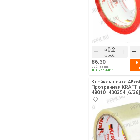
–
+
–
короб.
86.30
В
руб. за шт.
в наличии
Клейкая лента 48х6
Прозрачная KRAFT а
480101400354 [6/36