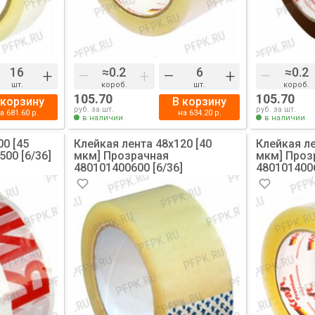
+
–
+
–
+
–
шт.
короб.
шт.
короб.
105.70
105.70
 корзину
В корзину
руб. за шт.
руб. за шт.
на
681.60
р.
на
634.20
р.
в наличии
в наличии
00 [45
Клейкая лента 48х120 [40
Клейкая ле
500 [6/36]
мкм] Прозрачная
мкм] Проз
480101400600 [6/36]
4801014006