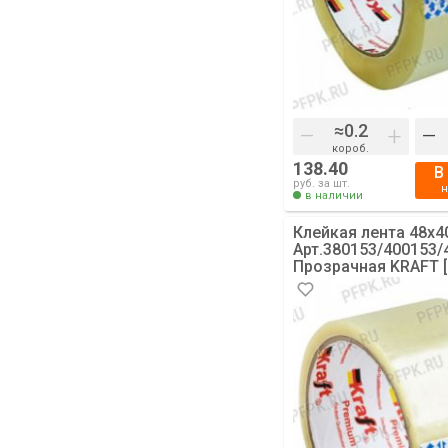
–
+
–
короб.
138.40
В
руб. за шт.
в наличии
Клейкая лента 48х4
Арт.380153/400153/
Прозрачная KRAFT [