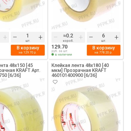
+
–
+
–
+
–
+
шт.
короб.
шт.
129.70
В корзину
В корзину
руб. за шт.
на
129.70
р.
на
778.20
р.
в наличии
нта 48х150 [45
Клейкая лента 48х180 [40
чная KRAFT Арт.
мкм] Прозрачная KRAFT
50 [6/36]
460101400900 [6/36]