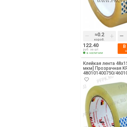
–
+
–
короб.
122.40
В
руб. за шт.
в наличии
Клейкая лента 48х1
мкм] Прозрачная KR
480101400750/4601
[6/36]