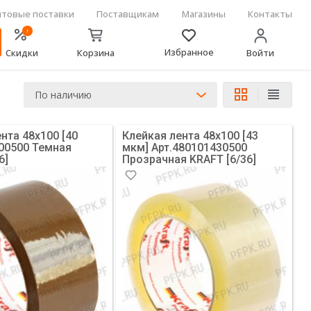
товые поставки
Поставщикам
Магазины
Контакты
!
Избранное
Скидки
Корзина
Войти
По наличию
нта 48х100 [40
Клейкая лента 48х100 [43
400500 Темная
мкм] Арт.480101430500
6]
Прозрачная KRAFT [6/36]