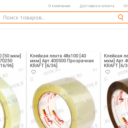
О компании
Доставка и оплата
Оп
0 [50 мкм]
Клейкая лента 48х100 [40
Клейкая ле
470250
мкм] Арт.400500 Прозрачная
мкм] Арт.
16/96]
KRAFT [6/36]
KRAFT [6/3