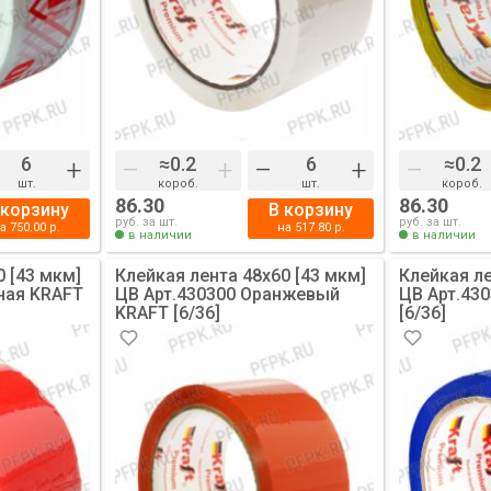
+
–
+
–
+
–
шт.
короб.
шт.
короб.
86.30
86.30
 корзину
В корзину
руб. за шт.
руб. за шт.
на
750.00
р.
на
517.80
р.
в наличии
в наличии
0 [43 мкм]
Клейкая лента 48х60 [43 мкм]
Клейкая ле
ная KRAFT
ЦВ Арт.430300 Оранжевый
ЦВ Арт.43
KRAFT [6/36]
[6/36]