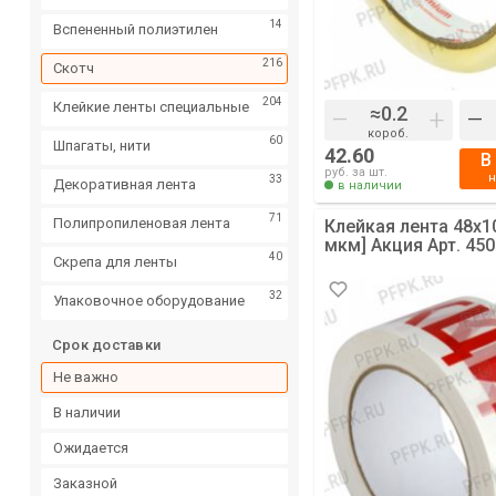
пленка
14
Вспененный полиэтилен
216
Скотч
204
Клейкие ленты специальные
–
+
–
короб.
60
Шпагаты, нити
42.60
В
руб. за шт.
33
Декоративная лента
в наличии
71
Полипропиленовая лента
Клейкая лента 48х1
мкм] Акция Арт. 450
40
Скрепа для ленты
32
Упаковочное оборудование
Срок доставки
Не важно
в наличии
ожидается
заказной