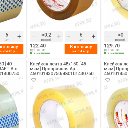
+
–
+
–
+
–
шт.
короб.
шт.
короб.
122.40
129.70
 корзину
В корзину
руб. за шт.
руб. за шт.
на
734.40
р.
на
734.40
р.
в наличии
в наличии
50 [40
Клейкая лента 48х150 [45
Клейкая ле
AFT Арт.
мкм] Прозрачная Арт.
мкм] Прозра
01400750
460101430750/480101430750
4601014507
[6/36]