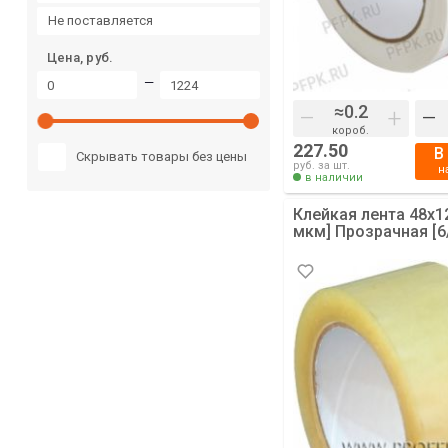
не поставляется
Цена, руб.
—
–
+
–
короб.
227.50
В
Скрывать товары без цены
руб. за шт.
н
в наличии
Клейкая лента 48х1
мкм] Прозрачная [6