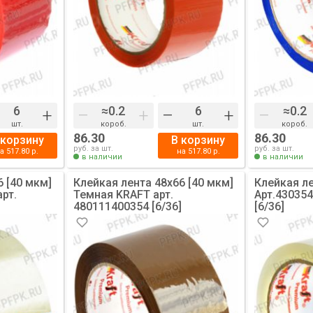
+
–
+
–
+
–
шт.
короб.
шт.
короб.
86.30
86.30
 корзину
В корзину
руб. за шт.
руб. за шт.
на
517.80
р.
на
517.80
р.
в наличии
в наличии
6 [40 мкм]
Клейкая лента 48х66 [40 мкм]
Клейкая ле
рт.
Темная KRAFT арт.
Арт.43035
]
480111400354 [6/36]
[6/36]