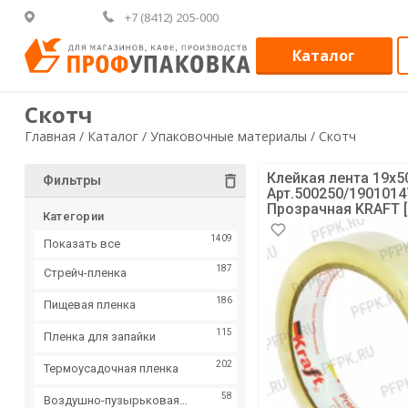
+7 (8412) 205-000
Каталог
Скотч
Главная /
Каталог /
Упаковочные материалы /
Скотч
Клейкая лента 19х5
Фильтры
Арт.500250/190101
Прозрачная KRAFT [
Категории
1409
Показать все
187
Стрейч-пленка
186
Пищевая пленка
115
Пленка для запайки
202
Термоусадочная пленка
58
Воздушно-пузырьковая