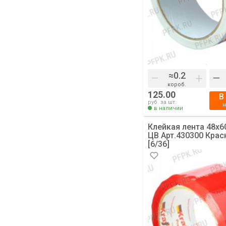
–
+
–
короб.
125.00
В
руб. за шт.
в наличии
Клейкая лента 48х6
ЦВ Арт.430300 Крас
[6/36]