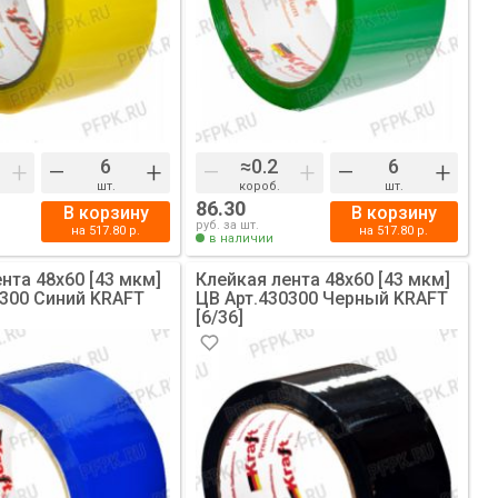
+
–
+
–
+
–
+
шт.
короб.
шт.
86.30
В корзину
В корзину
руб. за шт.
на
517.80
р.
на
517.80
р.
в наличии
нта 48х60 [43 мкм]
Клейкая лента 48х60 [43 мкм]
0300 Синий KRAFT
ЦВ Арт.430300 Черный KRAFT
[6/36]