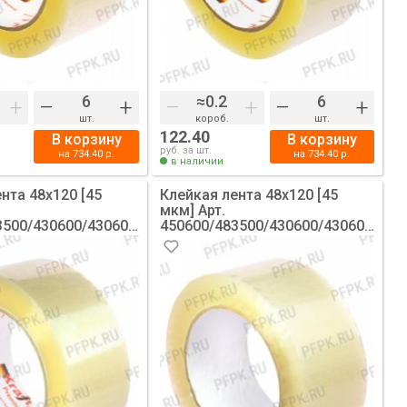
+
–
+
–
+
–
+
шт.
короб.
шт.
122.40
В корзину
В корзину
руб. за шт.
на
734.40
р.
на
734.40
р.
в наличии
нта 48х120 [45
Клейкая лента 48х120 [45
мкм] Арт.
3500/430600/430605
450600/483500/430600/430605
я KRAFT [1/36]
Прозрачная [6/36]