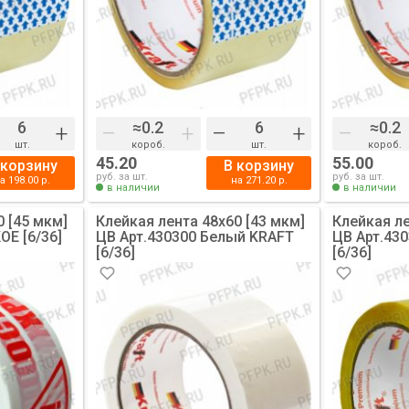
+
–
+
–
+
–
шт.
короб.
шт.
короб.
45.20
55.00
 корзину
В корзину
руб. за шт.
руб. за шт.
на
198.00
р.
на
271.20
р.
в наличии
в наличии
0 [45 мкм]
Клейкая лента 48х60 [43 мкм]
Клейкая ле
Е [6/36]
ЦВ Арт.430300 Белый KRAFT
ЦВ Арт.43
[6/36]
[6/36]