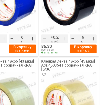
+
–
+
–
+
–
+
шт.
короб.
шт.
86.30
В корзину
В корзину
руб. за шт.
на
517.80
р.
на
517.80
р.
в наличии
нта 48х66 [43 мкм]
Клейкая лента 48х66 [45 мкм]
4 Прозрачная KRAFT
Арт.450354 Прозрачная KRAFT
[6/36]