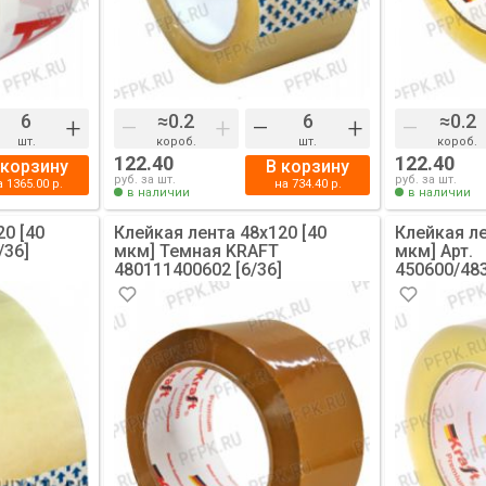
+
–
+
–
+
–
шт.
короб.
шт.
короб.
122.40
122.40
 корзину
В корзину
руб. за шт.
руб. за шт.
а
1365.00
р.
на
734.40
р.
в наличии
в наличии
20 [40
Клейкая лента 48х120 [40
Клейкая ле
/36]
мкм] Темная KRAFT
мкм] Арт.
480111400602 [6/36]
450600/48
Прозрачна