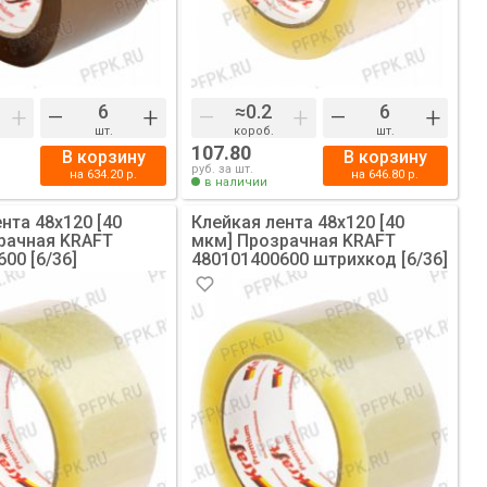
+
–
+
–
+
–
+
шт.
короб.
шт.
107.80
В корзину
В корзину
руб. за шт.
на
634.20
р.
на
646.80
р.
в наличии
нта 48х120 [40
Клейкая лента 48х120 [40
рачная KRAFT
мкм] Прозрачная KRAFT
00 [6/36]
480101400600 штрихкод [6/36]