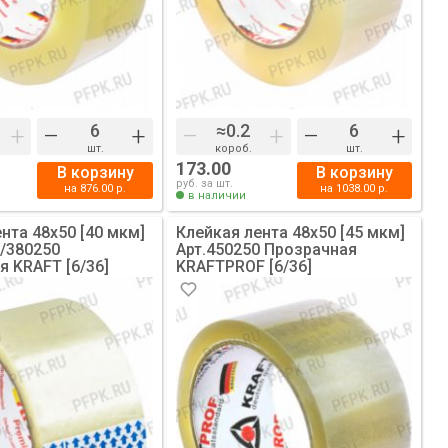
+
–
+
–
+
–
+
шт.
короб.
шт.
173.00
В корзину
В корзину
руб. за шт.
на
876.00
р.
на
1038.00
р.
в наличии
нта 48х50 [40 мкм]
Клейкая лента 48х50 [45 мкм]
0/380250
Арт.450250 Прозрачная
я KRAFT [6/36]
KRAFTPROF [6/36]