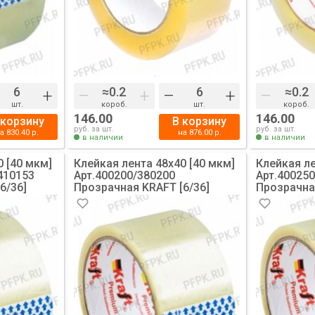
+
–
+
–
+
–
шт.
короб.
шт.
короб.
146.00
146.00
 корзину
В корзину
руб. за шт.
руб. за шт.
на
830.40
р.
на
876.00
р.
в наличии
в наличии
0 [40 мкм]
Клейкая лента 48х40 [40 мкм]
Клейкая ле
410153
Арт.400200/380200
Арт.40025
6/36]
Прозрачная KRAFT [6/36]
Прозрачна