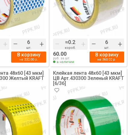
+
–
+
–
+
–
+
шт.
короб.
шт.
60.00
В корзину
В корзину
руб. за шт.
на
330.00
р.
на
360.00
р.
в наличии
нта 48х60 [43 мкм]
Клейкая лента 48х60 [43 мкм]
0300 Желтый KRAFT
ЦВ Арт.430300 Зеленый KRAFT
[6/36]