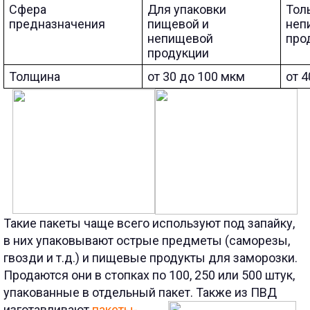
Сфера
Для упаковки
Тол
предназначения
пищевой и
неп
непищевой
про
продукции
Толщина
от 30 до 100 мкм
от 4
Такие пакеты чаще всего используют под запайку,
в них упаковывают
острые предметы (саморезы,
гвозди и т.д.) и пищевые продукты для заморозки.
Продаются они в стопках по 100, 250 или 500 штук,
упакованные в отдельный пакет.
Также из ПВД
изготавливают
пакеты-