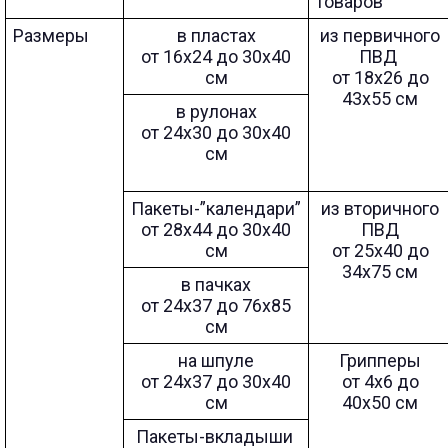
товаров
Размеры
в пластах
из первичного
от 16х24 до 30х40
ПВД
см
от 18х26 до
43х55 см
в рулонах
от 24х30 до 30х40
см
Пакеты-”календари”
из вторичного
от 28х44 до 30х40
ПВД
см
от 25х40 до
34х75 см
в пачках
от 24х37 до 76х85
см
на шпуле
Грипперы
от 24х37 до 30х40
от 4х6 до
см
40х50 см
Пакеты-вкладыши