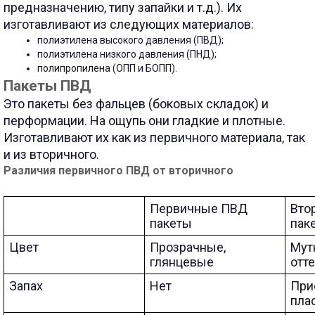
предназначению, типу запайки и т.д.).
Их
изготавливают из следующих материалов:
полиэтилена высокого давления (ПВД);
полиэтилена низкого давления (ПНД);
полипропилена (ОПП и БОПП).
Пакеты ПВД
Это пакеты без фальцев (боковых складок) и
перформации. На ощупь они гладкие и плотные.
Изготавливают их как из первичного материала, так
и из вторичного.
Различия первичного ПВД от вторичного
Первичные ПВД
Вто
пакеты
пак
Цвет
Прозрачные,
Мут
глянцевые
отт
Запах
Нет
При
пла