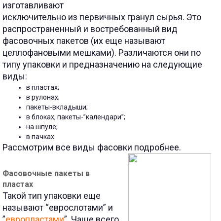
изготавливают
исключительно из первичных гранул сырья. Это
распространенный и востребованный вид
фасовочных пакетов (их еще называют
целлофановыми мешками). Различаются они по
типу упаковки и предназначению на следующие
виды:
в пластах;
в рулонах
;
пакеты-вкладыши
;
в блоках, пакеты-”календари”
;
на шпуле
;
в пачках
.
Рассмотрим все виды фасовки подробнее.
Фасовочные пакеты в
пластах
Такой тип упаковки еще
называют “еврослотами” и
”
европластами
”. Чаще всего