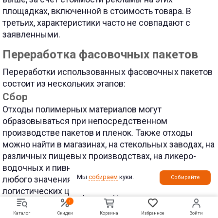
площадках, включенной в стоимость товара. В
третьих, характеристики часто не совпадают с
заявленными.
Переработка фасовочных пакетов
Переработки использованных фасовочных пакетов
состоит из нескольких этапов:
Сбор
Отходы полимерных материалов могут
образовываться при непосредственном
производстве пакетов и пленок. Также отходы
можно найти в магазинах, на стекольных заводах, на
различных пищевых производствах, на ликеро-
водочных и пивных заводах, а также на складах
Мы
собираем
куки.
любого значения, на таможенных терминалах, в
Собирайте
логистических центрах и т. д.
!
Каталог
Скидки
Корзина
Избранное
Войти