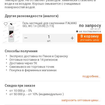
температуры. Не оставляет разводов. Химически стабильно в
воде и на воздухе. Хорошо смывается с очищаемых
поверхностей водой.
Другие разновидности (аналоги)
Гель чистящий для сантехники ITALMAS
по запросу
GEL WC 1л (3538) [1/15]
руб. за шт.
не поставляется
В корзину
–
+
уточнить цену
шт.
Способы получения
Экспресс доставка по Пензе и Саранску
Оптовые поставки в 14 регионов
Доставка через ТК
Самовывоз из торговых точек
Покупка в фирменных магазинах
подробнее...
Скидка при заказе
от 10 000 р. - 5%
от 50 000 р. - от 10% (индивидуально )
запросить оптовые цены...