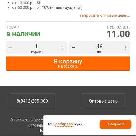
от 10 000 р. - 5%
от 50 000 р. - от 10% (индивидуально )
запросить оптовые цены...
ТОВАР
РУБ. ЗА ШТ.
11.00
в наличии
–
+
–
+
короб.
шт.
В корзину
на
р.
528.00
8(8412)205-000
Оптовые цены
© 1995–2026 ПрофУпаковка. На сайте указаны розничные цены,
Мы
собираем
куки.
Собирайте
оптовым клиентам предоставляются скидки.
Политика конфиденциальности
.