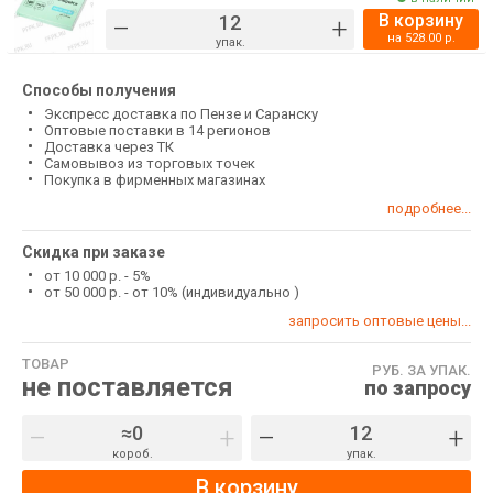
В корзину
–
+
на
528.00
р.
упак.
Способы получения
Экспресс доставка по Пензе и Саранску
Оптовые поставки в 14 регионов
Доставка через ТК
Самовывоз из торговых точек
Покупка в фирменных магазинах
подробнее...
Скидка при заказе
от 10 000 р. - 5%
от 50 000 р. - от 10% (индивидуально )
запросить оптовые цены...
ТОВАР
РУБ. ЗА УПАК.
не поставляется
по запросу
–
+
–
+
короб.
упак.
В корзину