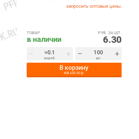
запросить оптовые цены...
ТОВАР
РУБ. ЗА ШТ.
6.30
в наличии
–
+
–
+
короб.
шт.
В корзину
на
р.
630.00