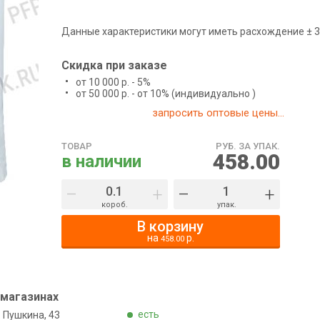
Данные характеристики могут иметь расхождение ± 3
Скидка при заказе
от 10 000 р. - 5%
от 50 000 р. - от 10% (индивидуально )
запросить оптовые цены...
ТОВАР
РУБ. ЗА УПАК.
458.00
в наличии
–
+
–
+
короб.
упак.
В корзину
на
р.
458.00
 магазинах
есть
. Пушкина, 43