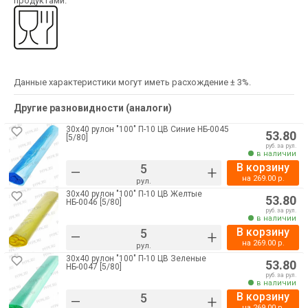
продуктами.
Данные характеристики могут иметь расхождение ± 3%.
Другие разновидности (аналоги)
30х40 рулон "100" П-10 ЦВ Синие НБ-0045
53.80
[5/80]
руб. за рул.
в наличии
В корзину
–
+
на
269.00
р.
рул.
30х40 рулон "100" П-10 ЦВ Желтые
53.80
НБ-0046 [5/80]
руб. за рул.
в наличии
В корзину
–
+
на
269.00
р.
рул.
30х40 рулон "100" П-10 ЦВ Зеленые
53.80
НБ-0047 [5/80]
руб. за рул.
в наличии
В корзину
–
+
на
269.00
р.