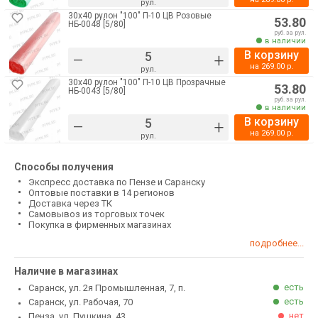
рул.
30х40 рулон "100" П-10 ЦВ Розовые
53.80
НБ-0048 [5/80]
руб. за рул.
в наличии
В корзину
–
+
на
269.00
р.
рул.
30х40 рулон "100" П-10 ЦВ Прозрачные
53.80
НБ-0043 [5/80]
руб. за рул.
в наличии
В корзину
–
+
на
269.00
р.
рул.
Способы получения
Экспресс доставка по Пензе и Саранску
Оптовые поставки в 14 регионов
Доставка через ТК
Самовывоз из торговых точек
Покупка в фирменных магазинах
подробнее...
Наличие в магазинах
есть
Саранск, ул. 2я Промышленная, 7, п.
есть
Саранск, ул. Рабочая, 70
нет
Пенза, ул. Пушкина, 43