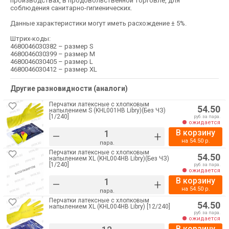
производствах, в продовольственной торговле, для
соблюдения санитарно-гигиенических.
Данные характеристики могут иметь расхождение ± 5%.
Штрих-коды:
4680046030382 – размер S
4680046030399 – размер М
4680046030405 – размер L
4680046030412 – размер XL
Другие разновидности (аналоги)
Перчатки латексные с хлопковым
54.50
напылением S (KHL001HB Libry)(Без ЧЗ)
[1/240]
руб. за пара.
ожидается
В корзину
–
+
на
54.50
р.
пара.
Перчатки латексные с хлопковым
54.50
напылением XL (KHL004HB Libry)(Без ЧЗ)
[1/240]
руб. за пара.
ожидается
В корзину
–
+
на
54.50
р.
пара.
Перчатки латексные с хлопковым
54.50
напылением XL (KHL004HB Libry) [12/240]
руб. за пара.
ожидается
В корзину