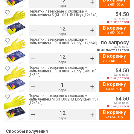
–
+
на
654.00
р.
пара.
Перчатки латексные с хлопковым
54.50
напылением S (KHL001HB Libry) [12/240]
руб. за пара.
ожидается
В корзину
–
+
на
654.00
р.
пара.
Перчатки латексные с хлопковым
по запросу
напылением L (KHL003HB Libry) [12/240]
руб. за пара.
не поставляется
В корзину
–
+
уточнить цену
пара.
Перчатки латексные с хлопковым
54.50
напылением L (KHL003HB Libry)(Без ЧЗ)
[1/240]
руб. за пара.
ожидается
В корзину
–
+
на
54.50
р.
пара.
Перчатки латексные с хлопковым
54.50
напылением M (KHL002HB Libry)(Без ЧЗ)
[12/240]
руб. за пара.
ожидается
В корзину
–
+
на
654.00
р.
пара.
Способы получения