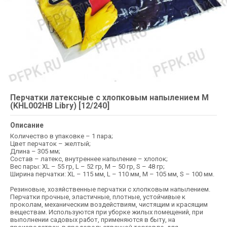
Перчатки латексные с хлопковым напылением M
(KHL002HB Libry) [12/240]
Описание
Количество в упаковке – 1 пара;
Цвет перчаток – желтый;
Длина – 305 мм;
Состав – латекс, внутреннее напыление – хлопок;
Вес пары: XL – 55 гр, L – 52 гр, M – 50 гр, S – 48 гр;
Ширина перчатки: XL – 115 мм, L – 110 мм, M – 105 мм, S – 100 мм.
Резиновые, хозяйственные перчатки с хлопковым напылением.
Перчатки прочные, эластичные, плотные, устойчивые к
проколам, механическим воздействиям, чистящим и красящим
веществам. Используются при уборке жилых помещений, при
выполнении садовых работ, применяются в быту, на