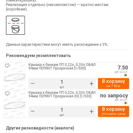
(банка+крышка).
Реализация отдельно (некомплектом) — кратно местам
(коробкам).
Данные характеристики могут иметь расхождение ± 3%.
Рекомендуем укомплектовать
Крышка к банкам ПП 0,22л, 0,33л ОВАЛ
7.50
94мм ПЕРИНТ Прозрачная [1/500]
руб. за шт.
В корзину
–
+
на
7.50
р.
шт.
Крышка к банкам ПП 0,22л, 0,33л ОВАЛ
по запросу
94мм ПЕРИНТ Прозрачная (Н) [1/500]
руб. за шт.
В корзину
–
+
уточнить цену
шт.
Другие разновидности (аналоги)