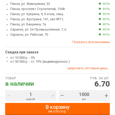
есть
Пенза, ул. Жемчужная, 32
есть
Пенза, проспект Строителей, 134А
есть
Пенза, ул. Куприна, 9, 0 этаж, секц
есть
Пенза, ул. Аустрина, 141, зал №11,
есть
Пенза, ул. Бакунина, 7а
есть
Саранск, ул. 2я Промышленная, 7, п.
есть
Саранск, ул. Рабочая, 70
Показать все магазины
Скидка при заказе
от 10 000 р. - 5%
от 50 000 р. - от 10% (индивидуально )
запросить оптовые цены...
ТОВАР
РУБ. ЗА ШТ.
6.70
в наличии
–
+
–
+
короб.
шт.
В корзину
на
р.
6700.00