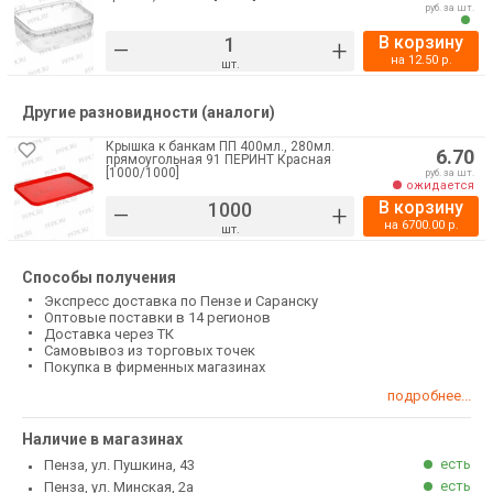
руб. за шт.
В корзину
–
+
на
12.50
р.
шт.
Другие разновидности (аналоги)
Крышка к банкам ПП 400мл., 280мл.
6.70
прямоугольная 91 ПЕРИНТ Красная
[1000/1000]
руб. за шт.
ожидается
В корзину
–
+
на
6700.00
р.
шт.
Способы получения
Экспресс доставка по Пензе и Саранску
Оптовые поставки в 14 регионов
Доставка через ТК
Самовывоз из торговых точек
Покупка в фирменных магазинах
подробнее...
Наличие в магазинах
есть
Пенза, ул. Пушкина, 43
есть
Пенза, ул. Минская, 2а