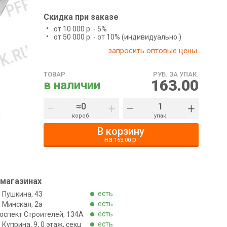
Скидка при заказе
от 10 000 р. - 5%
от 50 000 р. - от 10% (индивидуально )
запросить оптовые цены...
ТОВАР
РУБ. ЗА УПАК.
163.00
в наличии
–
+
–
+
короб.
упак.
В корзину
на
р.
163.00
 магазинах
есть
. Пушкина, 43
есть
. Минская, 2а
есть
роспект Строителей, 134А
есть
. Куприна, 9, 0 этаж, секц