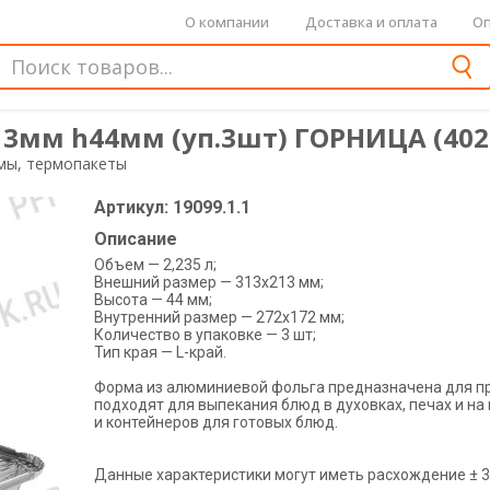
О компании
Доставка и оплата
Оп
3мм h44мм (уп.3шт) ГОРНИЦА (402-7
мы, термопакеты
Артикул: 19099.1.1
Описание
Объем — 2,235 л;
Внешний размер — 313х213 мм;
Высота — 44 мм;
Внутренний размер — 272х172 мм;
Количество в упаковке — 3 шт;
Тип края — L-край.
Форма из алюминиевой фольга предназначена для 
подходят для выпекания блюд в духовках, печах и на
и контейнеров для готовых блюд.
Данные характеристики могут иметь расхождение ± 3